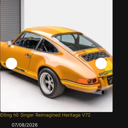
Đồng hồ Singer Reimagined Heritage V72
Cartie
gấm sa
07/08/2026