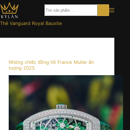
Chuyển
đến
phần
nội
Thẻ
Vanguard Royal Bauxite
dung
Kiến thức
Những chiếc đồng hồ Franck Muller ấn
tượng 2025