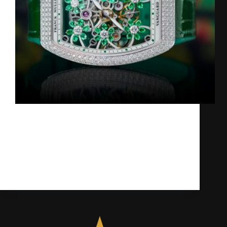
Franck Muller vừa qua đã giới thiệu đến
người dùng những chiếc đồng hồ mới của
thương hiệu. Franck Muller 2025 mang đến
những trải nghiệm vô cùng thú vị cho người
dùng. Franck Muller Vanguard Curvex Cut
Flower Vanguard…
Kỳ Lân
27/05/2025