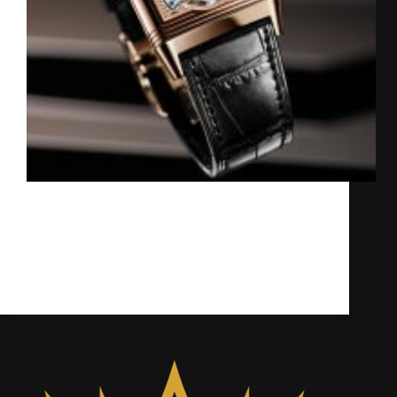
Từ lúc ra mắt những năm 1991 với một
phiên bản khiêm tốn nhưng đầy tinh tế.
Jaeger-LeCoultre đã liên tục tái định nghĩa
Reverso – chiếc đồng hồ biểu tượng vốn chỉ
có chức năng xem giờ – bằng…
Kỳ Lân
16/06/2025