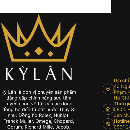
Kỳ Lân
27/02/2025
Địa chỉ
40 Nguy
Phạm Ng
Kỳ Lân là đơn vị chuyên sản phẩm
Hồ Chí
đẳng cấp chính hãng sưu tầm
Thời gi
tuyển chọn về tất cả các dòng
09:00 -
đồng hồ đến từ đất nước Thụy Sĩ
đến chủ
như: Đồng hồ Rolex, Hublot,
Hotline
Franck Muller, Omega, Chopard,
0901 2
Corum, Richard Mille, Jacob,