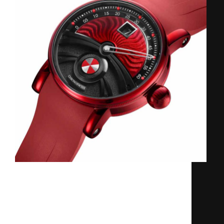
Chronoswiss đã tạo ra sự khác biệt độc
đáo với phiên bản giới hạn Delphis
Firestarter, một chiếc đồng hồ kết hợp
hoàn hảo giữa công nghệ hiện đại và nghệ
thuật thủ công. Phiên bản này chỉ sản
xuất…