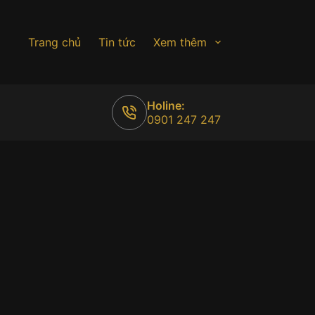
Trang chủ
Tin tức
Xem thêm
Holine:
0901 247 247