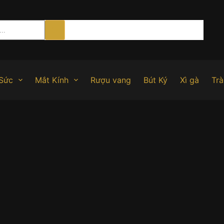
Sức
Mắt Kính
Rượu vang
Bút Ký
Xì gà
Trà