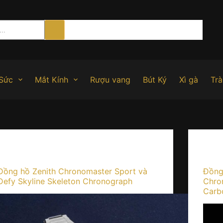
Sức
Mắt Kính
Rượu vang
Bút Ký
Xì gà
Trà
Kiến thức
Đồng hồ Zenith Chronomaster Sport và
Đồng
Defy Skyline Skeleton Chronograph
Chro
Carb