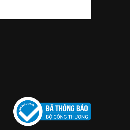
r Girl” năm 2022. Phiên…
Kỳ Lân
24/02/2025