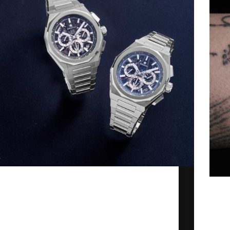
Tại Tuần lễ đồng hồ LVMH năm nay, Zenith
đã mang đến sự bùng nổ với hai phiên bản
Zeni
mới của dòng đồng hồ bấm giờ El
A381
Primero. Những mẫu này không chỉ hiện
hồ đ
đại mà còn thể hiện rõ…
tác g
Kỳ Lân
08/03/2025
“Cov