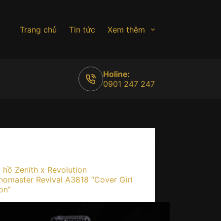
Trang chủ
Tin tức
Xem thêm
Holine:
0901 247 247
Kiến thức
 hồ Zenith x Revolution
nomaster Revival A3818 “Cover Girl
on”