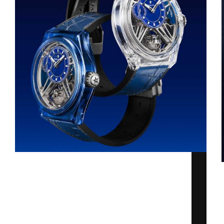
Zenith Defy Zero G Sapphire, chiếc đồng
hồ được đánh giá là tuyệt tác cơ khí trong
thế giới đồng hồ xa xỉ. Từ khi thành lập
đến nay, Zenith luôn gắn liền với những bộ
máy huyền thoại, điển…
Kỳ Lân
16/10/2025