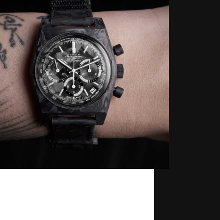
th x Revolution Chronomaster Revival
8 “Cover Girl Carbon” là chiếc đồng
ánh dấu chương cuối trong bộ ba hợp
iữa Zenith và Revolution, sau bản
er Girl” gốc năm 2020 và “Airweight