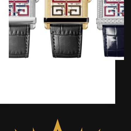
Cartier, một thương hiệu đồng hồ huyền
thoại, không chỉ nổi tiếng với trang sức cao
cấp mà còn là một tượng đài trong ngành
công nghiệp đồng hồ. Trong bài viết này
chúng ta sẽ phân tích 3 lý…
Kỳ Lân
17/03/2025