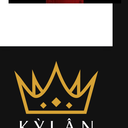
Khi nhắc đến ngành chế tác đồng hồ xa xỉ,
“Jacob & Co. Astronomia” luôn được xem là
biểu tượng đột phá và đổi mới. Ra đời từ
năm 2015, bộ sưu tập này đã nhanh chóng
khẳng định vị…
Kỳ Lân
28/04/2025