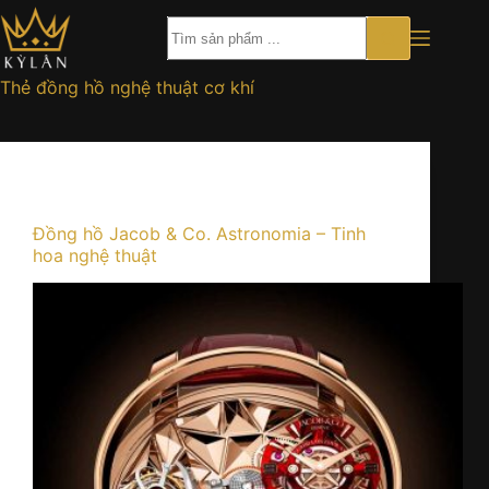
Chuyển
đến
phần
nội
Thẻ
đồng hồ nghệ thuật cơ khí
dung
Kiến thức
Đồng hồ Jacob & Co. Astronomia – Tinh
hoa nghệ thuật