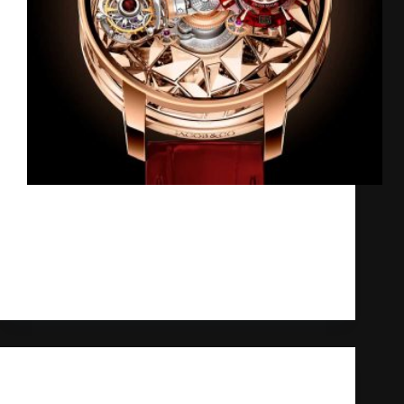
Khi nhắc đến ngành chế tác đồng hồ xa xỉ,
“Jacob & Co. Astronomia” luôn được xem là
biểu tượng đột phá và đổi mới của Jacob &
Co. Ra đời từ năm 2015, bộ sưu tập này đã
nhanh…
Kỳ Lân
29/04/2025
Kiến thức