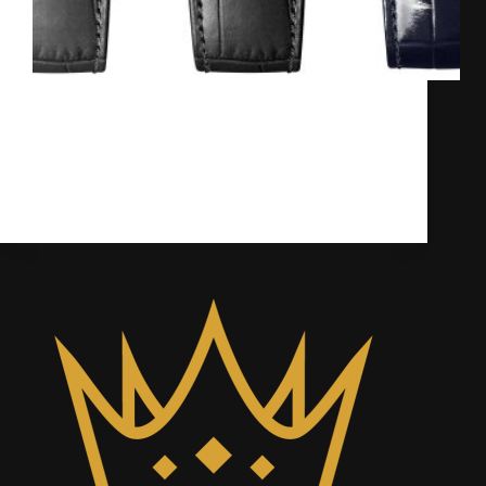
Cartier, một thương hiệu đồng hồ huyền
thoại, không chỉ nổi tiếng với trang sức cao
cấp mà còn là một tượng đài trong ngành
công nghiệp đồng hồ. Trong bài viết này
chúng ta sẽ phân tích 3 lý…
Kỳ Lân
17/03/2025