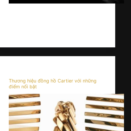
Cartier Crash Skeleton được ra mắt vào
năm 2015. Vào thời điểm đó, chiếc đồng hồ
nổi lên bởi sự hiếm hoi có khả năng tái định
nghĩa ranh giới giữa thiết kế nghệ thuật và
kỹ thuật chế tác.…
Kỳ Lân
12/12/2025
Kiến thức
Thương hiệu đồng hồ Cartier với những
điểm nổi bật