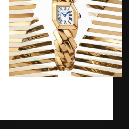
Thương hiệu đồng hồ Cartier, một biểu
tượng của sự sang trọng và đẳng cấp, tiếp
tục khẳng định vị thế dẫn đầu trong ngành
công nghiệp xa xỉ. Với những bí mật đằng
sau sự thành công của Cartier…
Kỳ Lân
19/03/2025