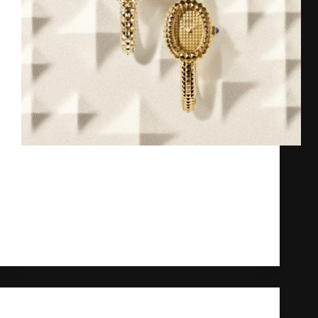
Tại Watches & Wonders 2026, đồng hồ
Cartier tiếp tục khẳng định đẳng cấp bậc
thầy về thiết kế. Thương hiệu đã hồi sinh
dòng Roadster và Tortue, đồng thời đẩy
mạnh hơn nữa nghệ thuật chế tác đồng
hồ…
Kỳ Lân
30/05/2026
Kiến thức