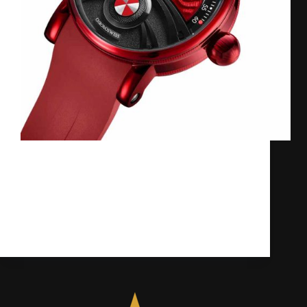
Chronoswiss đã tạo ra sự khác biệt độc
đáo với phiên bản giới hạn Delphis
Firestarter, một chiếc đồng hồ kết hợp
hoàn hảo giữa công nghệ hiện đại và nghệ
thuật thủ công. Phiên bản này chỉ sản
xuất…
Kỳ Lân
27/02/2025