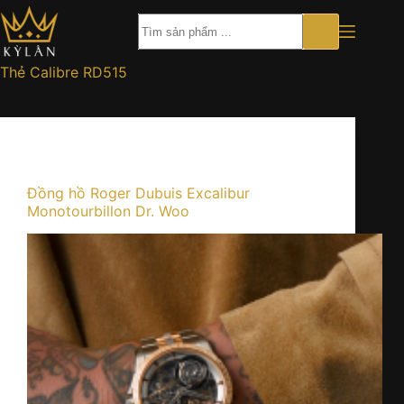
Chuyển
đến
phần
nội
Thẻ
Calibre RD515
dung
Kiến thức
Đồng hồ Roger Dubuis Excalibur
Monotourbillon Dr. Woo