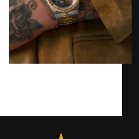
Roger Dubuis Excalibur Monotourbillon Dr.
Woo Episode III. Đây là một trong những
chiếc đồng hồ của sự hợp tác sáng tạo cho
năm 2025. Trong bầu không khí tĩnh lặng
nhưng tràn đầy năng lượng năm 2025,
Roger Dubuis…
Kỳ Lân
19/06/2025