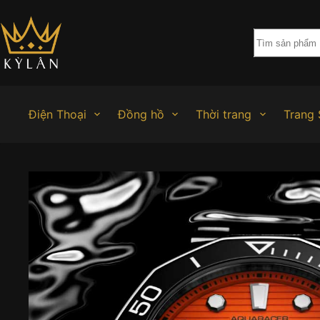
Chuyển
đến
phần
nội
dung
Điện Thoại
Đồng hồ
Thời trang
Trang 