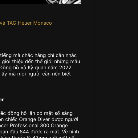
r và TAG Heuer Monaco
tiếng mà chắc hẳng chỉ cần nhắc
 giới thiệu đến thế giới những mẫu
n Đồng hồ và Kỳ quan năm 2022
 ấy mà mọi người cần nên biết
er
hiếc đồng hồ lặn có mặt số sáng
ên chiếc Orange Diver được người
cer Professional 300 Orange
n ban đầu 844 được ra mắt. Về hình
 kích thước là 43mm, với mặt số