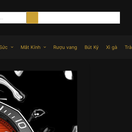
Sức
Mắt Kính
Rượu vang
Bút Ký
Xì gà
Trà