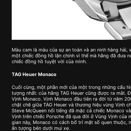
Màu cam là màu của sự an toàn và an ninh hàng hải, v
một chiếc đồng hồ lặn chính vì thế mà hãng đã đưa 
chiếc đồng hồ tuyệt vời của mình.
TAG Heuer Monaco
Cuối cùng, một phần mới của một trong những cấu h
tượng nhất: của hãng TAG Heuer cũng được ra mắt. Đ
Vịnh Monaco. Vịnh Monaco đầu tiên ra đời từ năm 200
chặt chẽ giữa TAG Heuer và thương hiệu vùng Vịnh chi
Steve McQueen nổi tiếng đã mặc cả chiếc Monaco v
Vịnh trên chiếc Porsche đã qua đời ở Vùng Vịnh của m
gian này, Monaco có cách bố trí mặt số quen thuộc,
ấn tượng bên dưới mui xe.