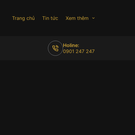
Trang chủ
Tin tức
Xem thêm
Holine:
0901 247 247