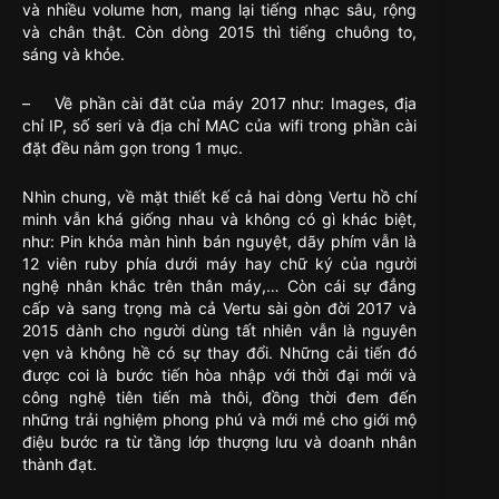
và nhiều volume hơn, mang lại tiếng nhạc sâu, rộng
và chân thật. Còn dòng 2015 thì tiếng chuông to,
sáng và khỏe.
– Về phần cài đăt của máy 2017 như: Images, địa
chỉ IP, số seri và địa chỉ MAC của wifi trong phần cài
đặt đều nằm gọn trong 1 mục.
Nhìn chung, về mặt thiết kế cả hai dòng Vertu hồ chí
minh vẫn khá giống nhau và không có gì khác biệt,
như: Pin khóa màn hình bán nguyệt, dãy phím vẫn là
12 viên ruby phía dưới máy hay chữ ký của người
nghệ nhân khắc trên thân máy,… Còn cái sự đẳng
cấp và sang trọng mà cả Vertu sài gòn đời 2017 và
2015 dành cho người dùng tất nhiên vẫn là nguyên
vẹn và không hề có sự thay đổi. Những cải tiến đó
được coi là bước tiến hòa nhập với thời đại mới và
công nghệ tiên tiến mà thôi, đồng thời đem đến
những trải nghiệm phong phú và mới mẻ cho giới mộ
điệu bước ra từ tầng lớp thượng lưu và doanh nhân
thành đạt.