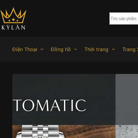
Chuyển
đến
phần
nội
dung
Điện Thoại
Đồng hồ
Thời trang
Trang 