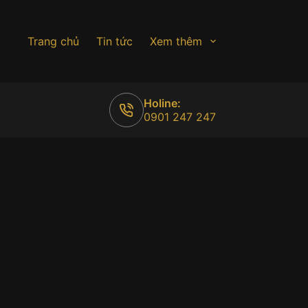
Trang chủ
Tin tức
Xem thêm
Holine:
0901 247 247