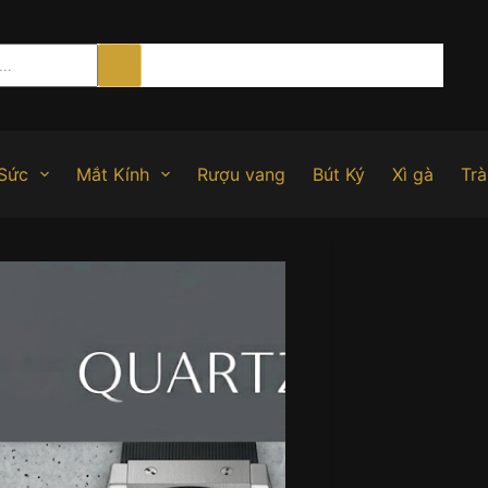
Sức
Mắt Kính
Rượu vang
Bút Ký
Xì gà
Trà