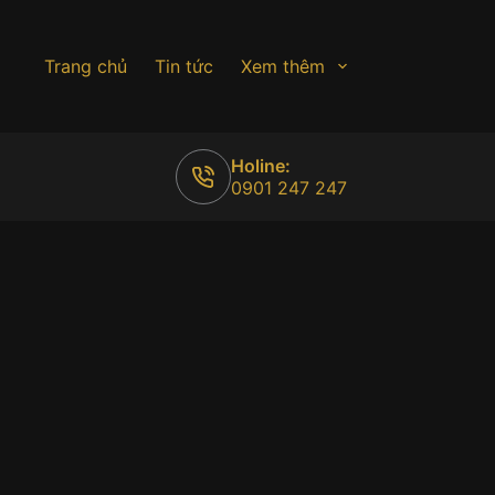
Trang chủ
Tin tức
Xem thêm
Holine:
0901 247 247