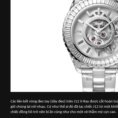
Các liên kết vòng đeo tay (dây đeo) trên J12 X-Ray được cắt hoàn toàn
giữ chúng lại với nhau. Cứ như thể ai đó đã tạc chiếc J12 từ một khố
chiếc đồng hồ trở nên bí ẩn cũng như cho một vẻ thẫm mỹ cực cao.