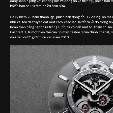
đang sánh ngang với các ông lớn về đồng hồ và hiện tại, phiên bản m
khiến bạn sẽ lưu tâm nhiều hơn nữa.
Để kỷ niệm 20 năm thành lập, phiên bản đồng hồ J12 đã loại bỏ mã 
như cái tên đã truyền đạt một cách khéo léo, là tất cả về độ trong 
hoàn toàn bằng Sapphire trong suốt, từ vỏ đến mặt số, thậm chí hầ
Calibre 3.1, là một biến thể của bộ máy Calibre 3 của chính Chanel, 
đầu tiên được giới thiệu vào năm 2018.