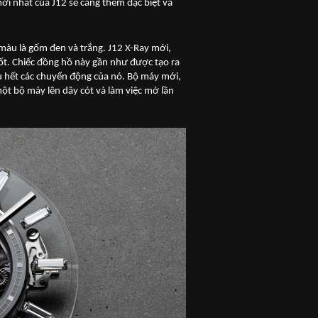
ới nhất của J12 sẽ càng thêm đặc biệt và
màu là gốm đen và trắng. J12 X-Ray mới,
suốt. Chiếc đồng hồ này gần như được tạo ra
u hết các chuyển động của nó. Bộ máy mới,
một bộ máy lên dây cót và làm việc mở lần