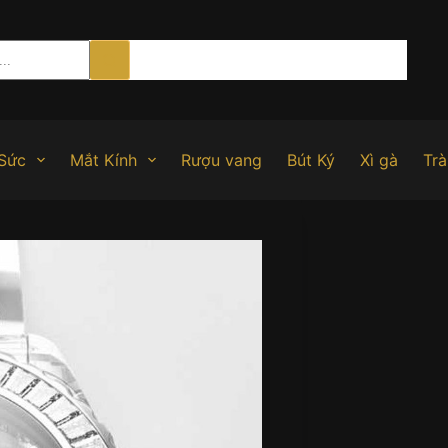
Sức
Mắt Kính
Rượu vang
Bút Ký
Xì gà
Trà