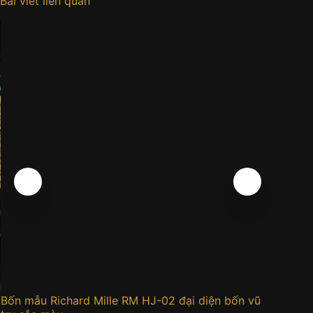
Bài viết liên quan
Bốn mẫu Richard Mille RM HJ-02 đại diện bốn vũ
Đồng h