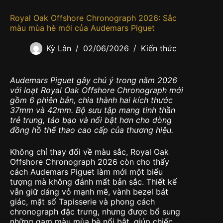
Royal Oak Offshore Chronograph 2026: Sắc
màu mùa hè mới của Audemars Piguet
Kỳ Lân
02/06/2026
Kiến thức
Audemars Piguet gây chú ý trong năm 2026
với loạt Royal Oak Offshore Chronograph mới
gồm 6 phiên bản, chia thành hai kích thước
37mm và 42mm. Bộ sưu tập mang tinh thần
trẻ trung, táo bạo và nổi bật hơn cho dòng
đồng hồ thể thao cao cấp của thương hiệu.
Không chỉ thay đổi về màu sắc, Royal Oak
Offshore Chronograph 2026 còn cho thấy
cách Audemars Piguet làm mới một biểu
tượng mà không đánh mất bản sắc. Thiết kế
vẫn giữ dáng vỏ mạnh mẽ, vành bezel bát
giác, mặt số Tapisserie và phong cách
chronograph đặc trưng, nhưng được bổ sung
những gam màu mùa hè nổi bật, giúp chiếc