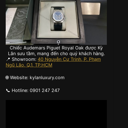
Chiếc Audemars Piguet Royal Oak được Kỳ
Lân sưu tầm, mang đến cho quý khách hàng.
📍 Showroom:
40 Nguyễn Cư Trinh, P. Phạm
Ngũ Lão, Q.1, TP.HCM
🌐 Website: kylanluxury.com
📞 Hotline: 0901 247 247