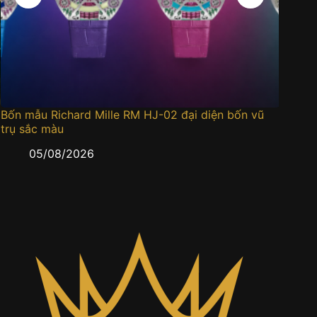
Bốn mẫu Richard Mille RM HJ-02 đại diện bốn vũ
Đồng h
trụ sắc màu
0
05/08/2026