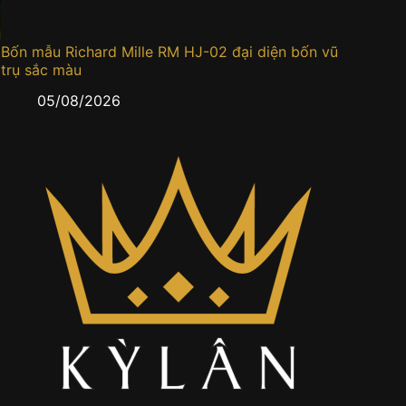
Bốn mẫu Richard Mille RM HJ-02 đại diện bốn vũ
Đồng h
trụ sắc màu
0
05/08/2026