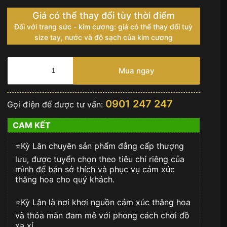
Giá có thể thay đổi tùy thời điểm
Đối với trang sức - kim cương: giá có thể thay đổi tuỳ
size tay, nước và độ sạch của kim cương
Đồng
hồ
Mua ngay
Rolex
Sky-
Dweller
0901 247 247
Gọi điện để được tư vấn:
vàng
hồng
CAM KẾT
mặt
xám
⭐️Kỳ Lân chuyên sản phẩm đẳng cấp thượng
336935-
0008
lưu, được tuyển chọn theo tiêu chí riêng của
số
mình để bán sở thích và phục vụ cảm xúc
lượng
thăng hoa cho quý khách.
⭐️Kỳ Lân là nơi khơi nguồn cảm xúc thăng hoa
và thỏa mãn đam mê với phong cách chơi đồ
xa xỉ.