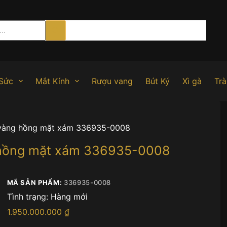
Sức
Mắt Kính
Rượu vang
Bút Ký
Xì gà
Trà
 vàng hồng mặt xám 336935-0008
 hồng mặt xám 336935-0008
MÃ SẢN PHẨM:
336935-0008
Tình trạng:
Hàng mới
1.950.000.000
₫