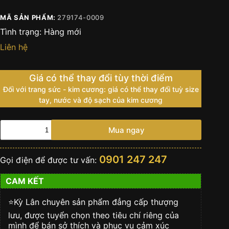
MÃ SẢN PHẨM:
279174-0009
Tình trạng:
Hàng mới
Liên hệ
Giá có thể thay đổi tùy thời điểm
Đối với trang sức - kim cương: giá có thể thay đổi tuỳ size
tay, nước và độ sạch của kim cương
Đồng
Mua ngay
hồ
Rolex
Lady
0901 247 247
Gọi điện để được tư vấn:
Datejust
28
CAM KẾT
xà
cừ
279174-
⭐️Kỳ Lân chuyên sản phẩm đẳng cấp thượng
0009
lưu, được tuyển chọn theo tiêu chí riêng của
số
mình để bán sở thích và phục vụ cảm xúc