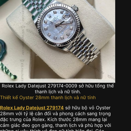
Rolex Lady Datejust 279174-0009 sở hữu tổng thể
thanh lịch và nữ tính.
Thiết kế Oyster 28mm thanh lịch và nữ tính
Rolex Lady Datejust 279174
sở hữu bộ vỏ Oyster
28mm với tỷ lệ cân đối và phong cách sang trọng
đặc trưng của Rolex. Kích thước 28mm mang lại
cảm giác đeo gọn gàng, thanh lịch và phù hợp với
những ai yêu thích vẻ đẹp nữ tính hiện đại. Các