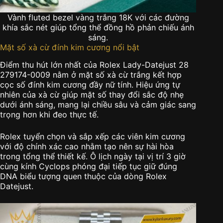
Vành fluted bezel vàng trắng 18K với các đường
khía sắc nét giúp tổng thể đồng hồ phản chiếu ánh
sáng.
Mặt số xà cừ đính kim cương nổi bật
Điểm thu hút lớn nhất của Rolex Lady-Datejust 28
279174-0009 nằm ở mặt số xà cừ trắng kết hợp
cọc số đính kim cương đầy nữ tính. Hiệu ứng tự
nhiên của xà cừ giúp mặt số thay đổi sắc độ nhẹ
dưới ánh sáng, mang lại chiều sâu và cảm giác sang
trọng hơn khi đeo thực tế.
Rolex tuyển chọn và sắp xếp các viên kim cương
với độ chính xác cao nhằm tạo nên sự hài hòa
trong tổng thể thiết kế. Ô lịch ngày tại vị trí 3 giờ
cùng kính Cyclops phóng đại tiếp tục giữ đúng
DNA biểu tượng quen thuộc của dòng Rolex
Datejust.