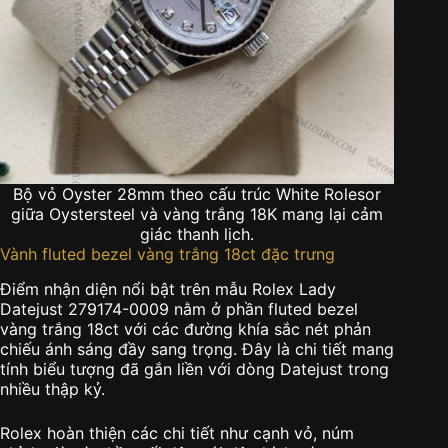
Bộ vỏ Oyster 28mm theo cấu trúc White Rolesor
giữa Oystersteel và vàng trắng 18K mang lại cảm
giác thanh lịch.
Vành fluted bezel vàng trắng 18ct đặc trưng
Điểm nhận diện nổi bật trên mẫu Rolex Lady
Datejust 279174-0009 nằm ở phần fluted bezel
vàng trắng 18ct với các đường khía sắc nét phản
chiếu ánh sáng đầy sang trọng. Đây là chi tiết mang
tính biểu tượng đã gắn liền với dòng Datejust trong
nhiều thập kỷ.
Rolex hoàn thiện các chi tiết như cạnh vỏ, núm