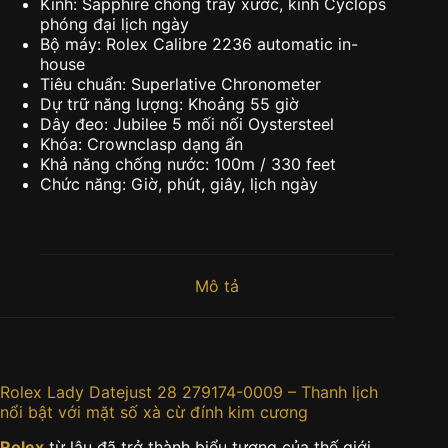
Kính: Sapphire chống trầy xước, kính Cyclops
phóng đại lịch ngày
Bộ máy: Rolex Calibre 2236 automatic in-
house
Tiêu chuẩn: Superlative Chronometer
Dự trữ năng lượng: Khoảng 55 giờ
Dây đeo: Jubilee 5 mối nối Oystersteel
Khóa: Crownclasp dạng ẩn
Khả năng chống nước: 100m / 330 feet
Chức năng: Giờ, phút, giây, lịch ngày
Mô tả
Rolex Lady Datejust 28 279174-0009 – Thanh lịch
nổi bật với mặt số xà cừ đính kim cương
Rolex
từ lâu đã trở thành biểu tượng của thế giới