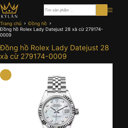
Chuyển
đến
phần
nội
Trang chủ
Đồng hồ
dung
Đồng hồ Rolex Lady Datejust 28 xà cừ 279174-
0009
Đồng hồ Rolex Lady Datejust 28
xà cừ 279174-0009