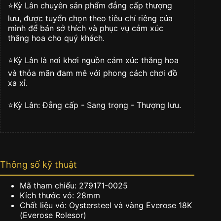
Mã
⭐️Kỳ Lân chuyên sản phẩm đẳng cấp thượng
279171-
lưu, được tuyển chọn theo tiêu chí riêng của
0025
mình để bán sở thích và phục vụ cảm xúc
số
thăng hoa cho quý khách.
lượng
⭐️Kỳ Lân là nơi khơi nguồn cảm xúc thăng hoa
và thỏa mãn đam mê với phong cách chơi đồ
xa xỉ.
⭐️Kỳ Lân: Đẳng cấp - Sang trọng - Thượng lưu.
Thông số kỹ thuật
Mã tham chiếu: 279171-0025
Kích thước vỏ: 28mm
Chất liệu vỏ: Oystersteel và vàng Everose 18K
(Everose Rolesor)