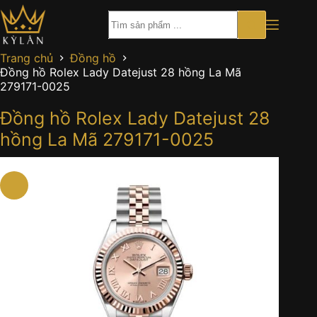
Chuyển
đến
phần
nội
Trang chủ
Đồng hồ
dung
Đồng hồ Rolex Lady Datejust 28 hồng La Mã
279171-0025
Đồng hồ Rolex Lady Datejust 28
hồng La Mã 279171-0025