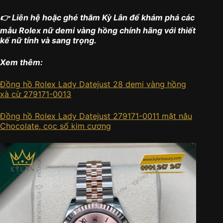
👉 Liên hệ hoặc ghé thăm Kỳ Lân để khám phá các
mẫu Rolex nữ demi vàng hồng chính hãng với thiết
kế nữ tính và sang trọng.
Xem thêm:
Đồng hồ Rolex Lady Datejust 28 demi vàng hồng
xà cừ 279171-0013
Đồng hồ Rolex Lady Datejust 279171-0011 mặt nâu
Chocolate, cọc số kim cương