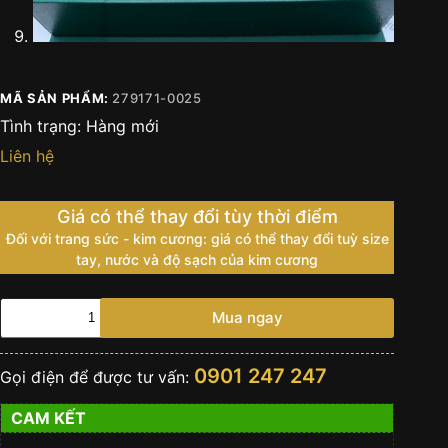
MÃ SẢN PHẨM:
279171-0025
Tình trạng:
Hàng mới
Liên hệ
Giá có thể thay đổi tùy thời điểm
Đối với trang sức - kim cương: giá có thể thay đổi tuỳ size
tay, nước và độ sạch của kim cương
Đồng
Mua ngay
hồ
Rolex
Lady
0901 247 247
Gọi điện để được tư vấn:
Datejust
28
CAM KẾT
hồng
La