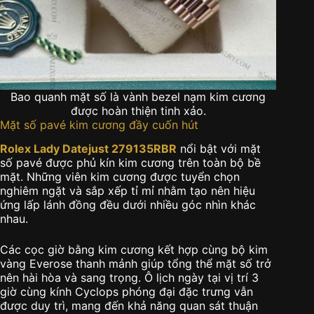
Bao quanh mặt số là vành bezel nạm kim cương
được hoàn thiện tinh xảo.
Mặt số pavé kim cương đầy cuốn hút
Rolex Lady Datejust 279135RBR
nổi bật với mặt
số pavé được phủ kín kim cương trên toàn bộ bề
mặt. Những viên kim cương được tuyển chọn
nghiêm ngặt và sắp xếp tỉ mỉ nhằm tạo nên hiệu
ứng lấp lánh đồng đều dưới nhiều góc nhìn khác
nhau.
Các cọc giờ bằng kim cương kết hợp cùng bộ kim
vàng Everose thanh mảnh giúp tổng thể mặt số trở
nên hài hòa và sang trọng. Ô lịch ngày tại vị trí 3
giờ cùng kính Cyclops phóng đại đặc trưng vẫn
được duy trì, mang đến khả năng quan sát thuận