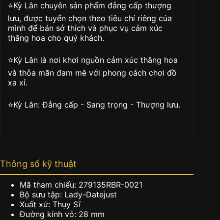
279135RBR-
⭐️Kỳ Lân chuyên sản phẩm đẳng cấp thượng
0021
lưu, được tuyển chọn theo tiêu chí riêng của
số
mình để bán sở thích và phục vụ cảm xúc
lượng
thăng hoa cho quý khách.
⭐️Kỳ Lân là nơi khơi nguồn cảm xúc thăng hoa
và thỏa mãn đam mê với phong cách chơi đồ
xa xỉ.
⭐️Kỳ Lân: Đẳng cấp - Sang trọng - Thượng lưu.
Thông số kỹ thuật
Mã tham chiếu: 279135RBR-0021
Bộ sưu tập: Lady-Datejust
Xuất xứ: Thụy Sĩ
Đường kính vỏ: 28 mm