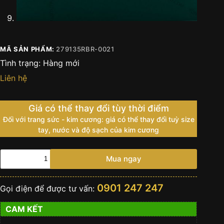
MÃ SẢN PHẨM:
279135RBR-0021
Tình trạng:
Hàng mới
Liên hệ
Giá có thể thay đổi tùy thời điểm
Đối với trang sức - kim cương: giá có thể thay đổi tuỳ size
tay, nước và độ sạch của kim cương
Đồng
Mua ngay
hồ
Rolex
Lady
0901 247 247
Gọi điện để được tư vấn:
Datejust
mặt
CAM KẾT
kim
cương