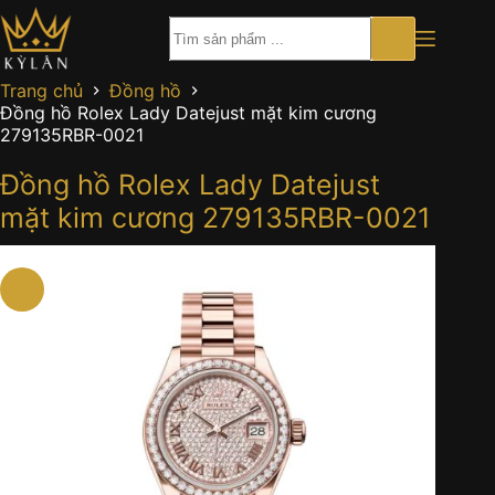
Chuyển
đến
phần
nội
Trang chủ
Đồng hồ
dung
Đồng hồ Rolex Lady Datejust mặt kim cương
279135RBR-0021
Đồng hồ Rolex Lady Datejust
mặt kim cương 279135RBR-0021