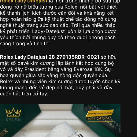
Rolex Lady Datejust
là một trong những bộ sưu tập
đồng hồ nữ biểu tượng của Rolex, nổi bật với thiết
kế thanh lịch, kích thước cân đối và khả năng kết
hợp hoàn hảo giữa kỹ thuật chế tác đồng hồ cùng
nghệ thuật trang sức cao cấp. Trải qua nhiều thập
kỷ phát triển, Lady-Datejust luôn là lựa chọn được
yêu thích bởi những quý cô theo đuổi phong cách
sang trọng và tinh tế.
Rolex Lady Datejust 28 279135RBR-0021
sở hữu
mặt số pavé kim cương lấp lánh kết hợp cùng bộ
vỏ và dây President bằng vàng Everose 18K. Sự
hòa quyện giữa sắc vàng hồng độc quyền của
Rolex và những viên kim cương được tuyển chọn kỹ
lưỡng mang đến vẻ đẹp nổi bật, quý phái và đầy
cuốn hút trên cổ tay.