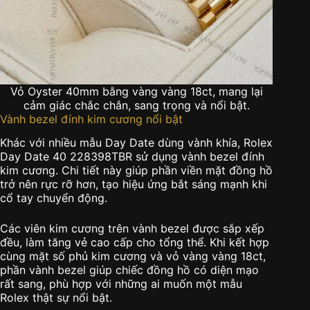
Vỏ Oyster 40mm bằng vàng vàng 18ct, mang lại
cảm giác chắc chắn, sang trọng và nổi bật.
Vành bezel đính kim cương nổi bật
Khác với nhiều mẫu Day Date dùng vành khía, Rolex
Day Date 40 228398TBR sử dụng vành bezel đính
kim cương. Chi tiết này giúp phần viền mặt đồng hồ
trở nên rực rỡ hơn, tạo hiệu ứng bắt sáng mạnh khi
cổ tay chuyển động.
Các viên kim cương trên vành bezel được sắp xếp
đều, làm tăng vẻ cao cấp cho tổng thể. Khi kết hợp
cùng mặt số phủ kim cương và vỏ vàng vàng 18ct,
phần vành bezel giúp chiếc đồng hồ có diện mạo
rất sang, phù hợp với những ai muốn một mẫu
Rolex thật sự nổi bật.