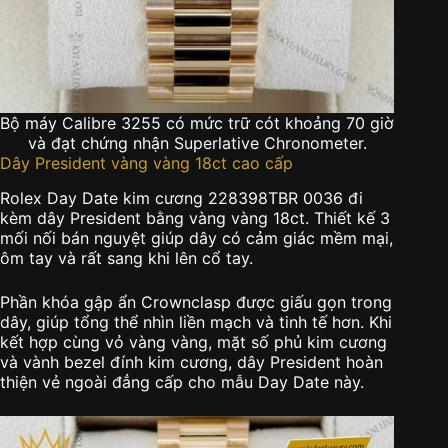
Bộ máy Calibre 3255 có mức trữ cót khoảng 70 giờ
và đạt chứng nhận Superlative Chronometer.
Dây President vàng vàng 18ct cao cấp
Rolex Day Date kim cương 228398TBR 0036 đi
kèm dây President bằng vàng vàng 18ct. Thiết kế 3
mối nối bán nguyệt giúp dây có cảm giác mềm mại,
ôm tay và rất sang khi lên cổ tay.
Phần khóa gập ẩn Crownclasp được giấu gọn trong
dây, giúp tổng thể nhìn liền mạch và tinh tế hơn. Khi
kết hợp cùng vỏ vàng vàng, mặt số phủ kim cương
và vành bezel đính kim cương, dây President hoàn
thiện vẻ ngoài đẳng cấp cho mẫu Day Date này.