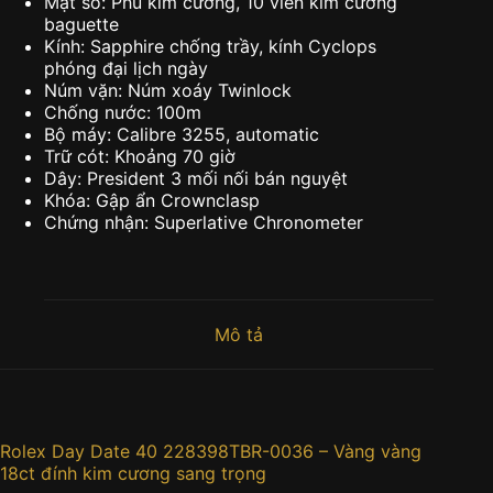
Mặt số: Phủ kim cương, 10 viên kim cương
baguette
Kính: Sapphire chống trầy, kính Cyclops
phóng đại lịch ngày
Núm vặn: Núm xoáy Twinlock
Chống nước: 100m
Bộ máy: Calibre 3255, automatic
Trữ cót: Khoảng 70 giờ
Dây: President 3 mối nối bán nguyệt
Khóa: Gập ẩn Crownclasp
Chứng nhận: Superlative Chronometer
Mô tả
Rolex Day Date 40 228398TBR-0036 – Vàng vàng
18ct đính kim cương sang trọng