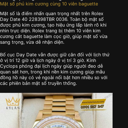
Mặt số phủ kim cương cùng 10 viên baguette
Mặt số là điểm nhấn quan trọng nhất trên Rolex
Day Date 40 228398TBR 0036. Toàn bộ mặt số
được phủ kim cương, tạo hiệu ứng lấp lánh rõ khi
nhìn trực diện. Rolex trang bị thêm 10 viên kim
cương cắt baguette làm cọc giờ, giúp mặt số vừa
sang trọng, vừa dễ nhận diện.
Bố cục Day Date vẫn được giữ cân đối với lịch thứ
ở vị trí 12 giờ và lịch ngày ở vị trí 3 giờ. Kính
Cyclops phóng đại lịch ngày giúp người đeo dễ
quan sát hơn, trong khi nền kim cương giúp mẫu
đồng hồ này có vẻ ngoài nổi bật hơn nhiều so với
các phiên bản mặt số truyền thống.