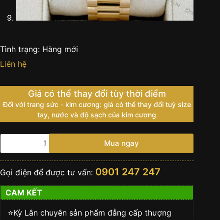
Tình trạng:
Hàng mới
Liên hệ
Giá có thể thay đổi tùy thời điểm
Đối với trang sức - kim cương: giá có thể thay đổi tuỳ size
tay, nước và độ sạch của kim cương
Đồng
Mua ngay
hồ
Rolex
Day
0901 247 247
Gọi điện để được tư vấn:
Date
kim
CAM KẾT
cương
228398TBR-
0036
⭐️Kỳ Lân chuyên sản phẩm đẳng cấp thượng