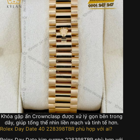
Khóa gập ẩn Crownclasp được xử lý gọn bên trong
dây, giúp tổng thể nhìn liền mạch và tinh tế hơn.
Rolex Day Date 40 228398TBR phù hợp với ai?
Rolex Day Date kim cương 228398TBR phù hợp với