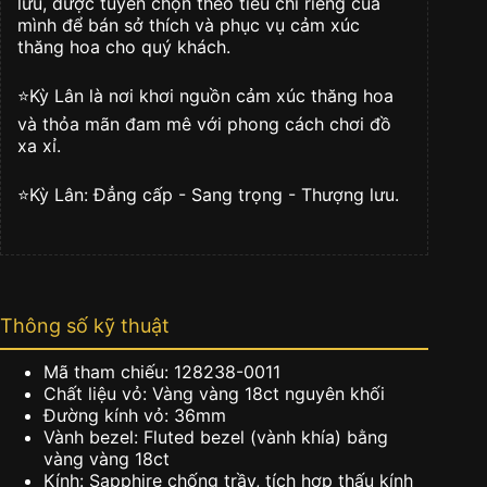
lưu, được tuyển chọn theo tiêu chí riêng của
cương
mình để bán sở thích và phục vụ cảm xúc
128238-
thăng hoa cho quý khách.
0011
số
⭐️Kỳ Lân là nơi khơi nguồn cảm xúc thăng hoa
lượng
và thỏa mãn đam mê với phong cách chơi đồ
xa xỉ.
⭐️Kỳ Lân: Đẳng cấp - Sang trọng - Thượng lưu.
Thông số kỹ thuật
Mã tham chiếu: 128238-0011
Chất liệu vỏ: Vàng vàng 18ct nguyên khối
Đường kính vỏ: 36mm
Vành bezel: Fluted bezel (vành khía) bằng
vàng vàng 18ct
Kính: Sapphire chống trầy, tích hợp thấu kính