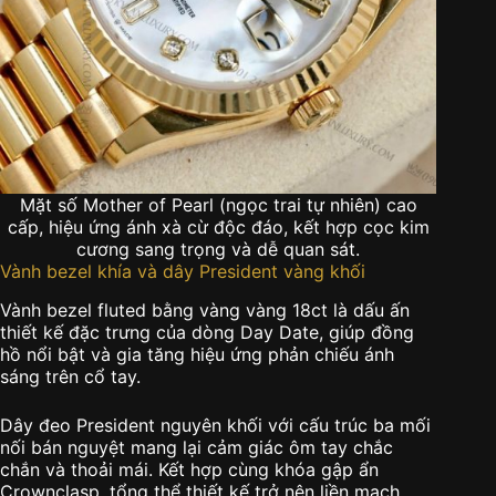
Mặt số Mother of Pearl (ngọc trai tự nhiên) cao
cấp, hiệu ứng ánh xà cừ độc đáo, kết hợp cọc kim
cương sang trọng và dễ quan sát.
Vành bezel khía và dây President vàng khối
Vành bezel fluted bằng vàng vàng 18ct là dấu ấn
thiết kế đặc trưng của dòng Day Date, giúp đồng
hồ nổi bật và gia tăng hiệu ứng phản chiếu ánh
sáng trên cổ tay.
Dây đeo President nguyên khối với cấu trúc ba mối
nối bán nguyệt mang lại cảm giác ôm tay chắc
chắn và thoải mái. Kết hợp cùng khóa gập ẩn
Crownclasp, tổng thể thiết kế trở nên liền mạch,