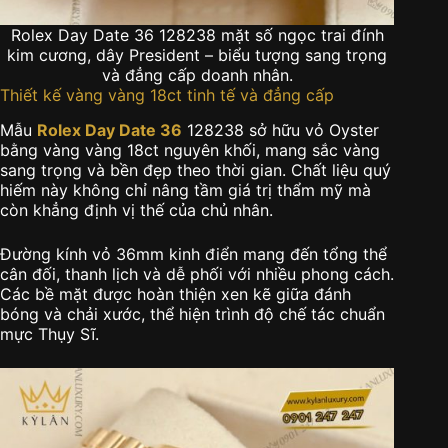
Rolex Day Date 36 128238 mặt số ngọc trai đính
kim cương, dây President – biểu tượng sang trọng
và đẳng cấp doanh nhân.
Thiết kế vàng vàng 18ct tinh tế và đẳng cấp
Mẫu
Rolex Day Date 36
128238 sở hữu vỏ Oyster
bằng vàng vàng 18ct nguyên khối, mang sắc vàng
sang trọng và bền đẹp theo thời gian. Chất liệu quý
hiếm này không chỉ nâng tầm giá trị thẩm mỹ mà
còn khẳng định vị thế của chủ nhân.
Đường kính vỏ 36mm kinh điển mang đến tổng thể
cân đối, thanh lịch và dễ phối với nhiều phong cách.
Các bề mặt được hoàn thiện xen kẽ giữa đánh
bóng và chải xước, thể hiện trình độ chế tác chuẩn
mực Thụy Sĩ.