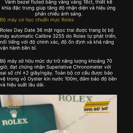
Vành bezel fluted bằng vàng vàng 18ct, thiết kế
khía đặc trưng giúp tăng độ nhận diện và hiệu ứng
phản chiếu ánh sáng.
Bộ máy cơ học chuẩn mực Rolex
Rolex Day Date 36 mặt ngọc trai được trang bị bộ
máy automatic Calibre 3255 do Rolex tự phát triển,
nổi tiếng với độ chính xác, độ ổn định và khả năng
vận hành bền bỉ.
Bộ máy sở hữu mức dự trữ năng lượng khoảng 70
giờ, đạt chứng nhận Superlative Chronometer với
sai số chỉ ±2 giây/ngày. Toàn bộ cơ cấu được bảo
vệ trong vỏ Oyster kín nước 100m, đảm bảo độ bền
và hiệu suất lâu dài.