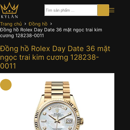
Chuyển
đến
phần
nội
Trang chủ
Đồng hồ
dung
Đồng hồ Rolex Day Date 36 mặt ngọc trai kim
cương 128238-0011
Đồng hồ Rolex Day Date 36 mặt
ngọc trai kim cương 128238-
0011