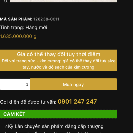
MÃ SẢN PHẨM:
128238-0011
Tình trạng:
Hàng mới
1.635.000.000
₫
Giá có thể thay đổi tùy thời điểm
Đối với trang sức - kim cương: giá có thể thay đổi tuỳ size
tay, nước và độ sạch của kim cương
Đồng
Mua ngay
hồ
Rolex
Day
0901 247 247
Gọi điện để được tư vấn:
Date
36
CAM KẾT
mặt
ngọc
trai
⭐️Kỳ Lân chuyên sản phẩm đẳng cấp thượng
kim