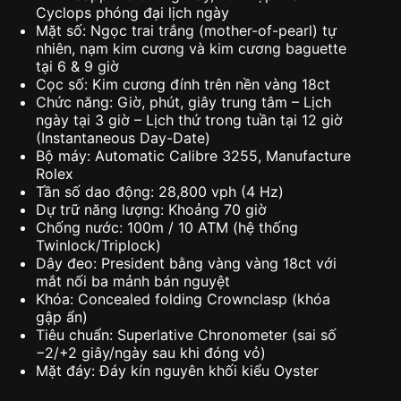
Cyclops phóng đại lịch ngày
Mặt số: Ngọc trai trắng (mother-of-pearl) tự
nhiên, nạm kim cương và kim cương baguette
tại 6 & 9 giờ
Cọc số: Kim cương đính trên nền vàng 18ct
Chức năng: Giờ, phút, giây trung tâm – Lịch
ngày tại 3 giờ – Lịch thứ trong tuần tại 12 giờ
(Instantaneous Day-Date)
Bộ máy: Automatic Calibre 3255, Manufacture
Rolex
Tần số dao động: 28,800 vph (4 Hz)
Dự trữ năng lượng: Khoảng 70 giờ
Chống nước: 100m / 10 ATM (hệ thống
Twinlock/Triplock)
Dây đeo: President bằng vàng vàng 18ct với
mắt nối ba mảnh bán nguyệt
Khóa: Concealed folding Crownclasp (khóa
gập ẩn)
Tiêu chuẩn: Superlative Chronometer (sai số
−2/+2 giây/ngày sau khi đóng vỏ)
Mặt đáy: Đáy kín nguyên khối kiểu Oyster