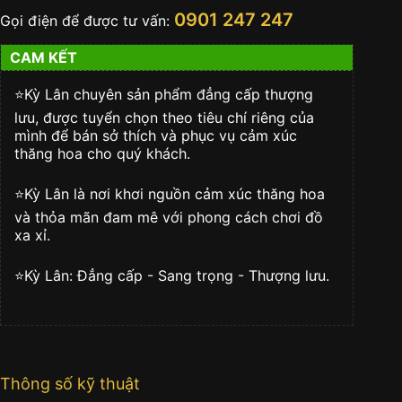
Day
0901 247 247
Gọi điện để được tư vấn:
Date
kim
CAM KẾT
cương
mặt
xám
⭐️Kỳ Lân chuyên sản phẩm đẳng cấp thượng
128348RBR-
lưu, được tuyển chọn theo tiêu chí riêng của
0007
mình để bán sở thích và phục vụ cảm xúc
số
thăng hoa cho quý khách.
lượng
⭐️Kỳ Lân là nơi khơi nguồn cảm xúc thăng hoa
và thỏa mãn đam mê với phong cách chơi đồ
xa xỉ.
⭐️Kỳ Lân: Đẳng cấp - Sang trọng - Thượng lưu.
Thông số kỹ thuật