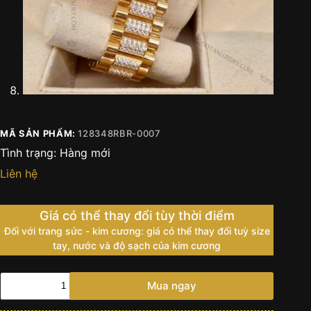
MÃ SẢN PHẨM:
128348RBR-0007
Tình trạng:
Hàng mới
Liên hệ
Giá có thể thay đổi tùy thời điểm
Đối với trang sức - kim cương: giá có thể thay đổi tuỳ size
tay, nước và độ sạch của kim cương
Đồng
Mua ngay
hồ
Rolex