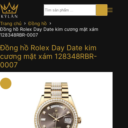
Chuyển
đến
phần
nội
Trang chủ
Đồng hồ
dung
Đồng hồ Rolex Day Date kim cương mặt xám
128348RBR-0007
Đồng hồ Rolex Day Date kim
cương mặt xám 128348RBR-
0007