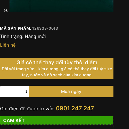
MÃ SẢN PHẨM:
126333-0013
Tình trạng:
Hàng mới
Liên hệ
Giá có thể thay đổi tùy thời điểm
Đối với trang sức - kim cương: giá có thể thay đổi tuỳ size
tay, nước và độ sạch của kim cương
Đồng
Mua ngay
hồ
Rolex
Datejust
0901 247 247
Gọi điện để được tư vấn:
41
mặt
CAM KẾT
đen
cọc