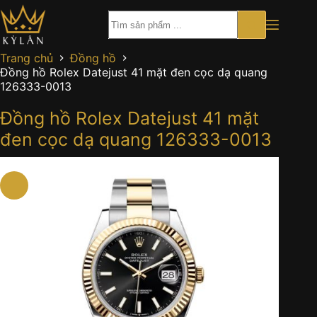
Chuyển
đến
phần
nội
Trang chủ
Đồng hồ
dung
Đồng hồ Rolex Datejust 41 mặt đen cọc dạ quang
126333-0013
Đồng hồ Rolex Datejust 41 mặt
đen cọc dạ quang 126333-0013