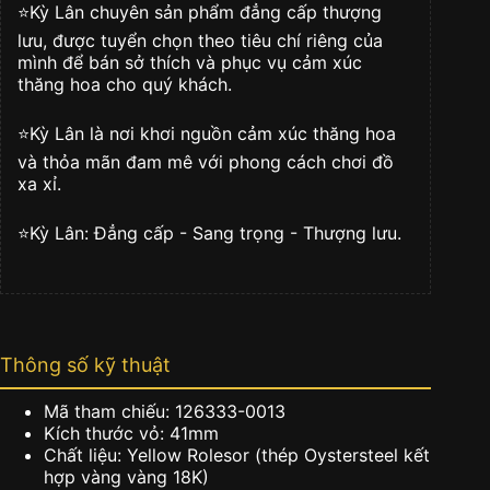
dạ
⭐️Kỳ Lân chuyên sản phẩm đẳng cấp thượng
quang
lưu, được tuyển chọn theo tiêu chí riêng của
126333-
mình để bán sở thích và phục vụ cảm xúc
0013
thăng hoa cho quý khách.
số
lượng
⭐️Kỳ Lân là nơi khơi nguồn cảm xúc thăng hoa
và thỏa mãn đam mê với phong cách chơi đồ
xa xỉ.
⭐️Kỳ Lân: Đẳng cấp - Sang trọng - Thượng lưu.
Thông số kỹ thuật
Mã tham chiếu: 126333-0013
Kích thước vỏ: 41mm
Chất liệu: Yellow Rolesor (thép Oystersteel kết
hợp vàng vàng 18K)