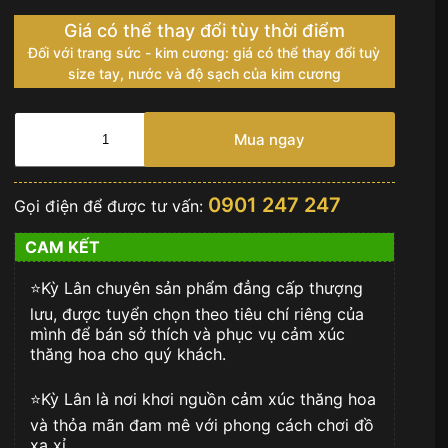
Giá có thể thay đổi tùy thời điểm
Đối với trang sức - kim cương: giá có thể thay đổi tuỳ
size tay, nước và độ sạch của kim cương
Đồng
hồ
Mua ngay
Rolex
Datejust
36
0901 247 247
Gọi điện để được tư vấn:
mặt
đen
CAM KẾT
vành
trơn
⭐️Kỳ Lân chuyên sản phẩm đẳng cấp thượng
126200-
0004
lưu, được tuyển chọn theo tiêu chí riêng của
số
mình để bán sở thích và phục vụ cảm xúc
lượng
thăng hoa cho quý khách.
⭐️Kỳ Lân là nơi khơi nguồn cảm xúc thăng hoa
và thỏa mãn đam mê với phong cách chơi đồ
xa xỉ.