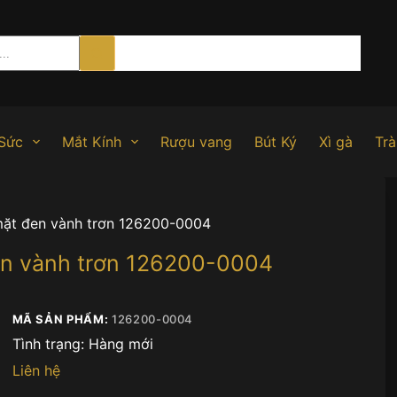
Sức
Mắt Kính
Rượu vang
Bút Ký
Xì gà
Trà
mặt đen vành trơn 126200-0004
en vành trơn 126200-0004
MÃ SẢN PHẨM:
126200-0004
Tình trạng:
Hàng mới
Liên hệ