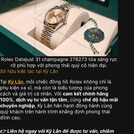
Rolex Datejust 31 champagne 278273 tỏa sáng rực
rỡ phù hợp với phong thái quý cô hiện đại.
Sở hữu kiệt tác tại Kỳ Lân
Tại
Kỳ Lân
, mỗi chiếc đồng hồ Rolex không chỉ là
phụ kiện xa xỉ, mà còn là biểu tượng của phong
cách và giá trị cá nhân. Với
cam kết chính hãng
100%
,
dịch vụ tư vấn tận tâm
, cùng
chế độ hậu mãi
chuyên nghiệp
, Kỳ Lân hân hạnh đồng hành cùng
quý khách trên hành trình khẳng định phong thái
đỉnh cao.
👉 Liên hệ ngay với Kỳ Lân để được tư vấn, chiêm