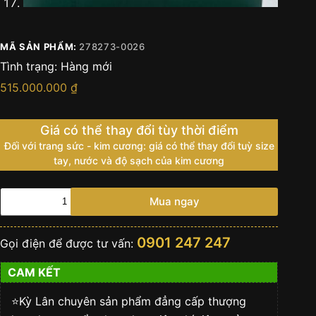
MÃ SẢN PHẨM:
278273-0026
Tình trạng:
Hàng mới
515.000.000
₫
Giá có thể thay đổi tùy thời điểm
Đối với trang sức - kim cương: giá có thể thay đổi tuỳ size
tay, nước và độ sạch của kim cương
Đồng
Mua ngay
hồ
Rolex
Datejust
0901 247 247
Gọi điện để được tư vấn:
31
champagne
CAM KẾT
kim
cương
278273-
⭐️Kỳ Lân chuyên sản phẩm đẳng cấp thượng
0026