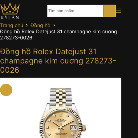
Chuyển
đến
phần
nội
Trang chủ
Đồng hồ
dung
Đồng hồ Rolex Datejust 31 champagne kim cương
278273-0026
Đồng hồ Rolex Datejust 31
champagne kim cương 278273-
0026