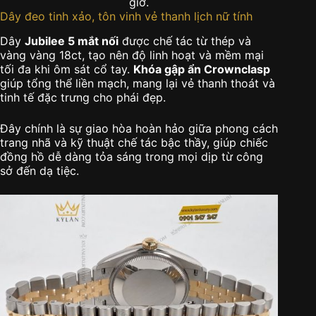
giờ.
Dây đeo tinh xảo, tôn vinh vẻ thanh lịch nữ tính
Dây
Jubilee 5 mắt nối
được chế tác từ thép và
vàng vàng 18ct, tạo nên độ linh hoạt và mềm mại
tối đa khi ôm sát cổ tay.
Khóa gập ẩn Crownclasp
giúp tổng thể liền mạch, mang lại vẻ thanh thoát và
tinh tế đặc trưng cho phái đẹp.
Đây chính là sự giao hòa hoàn hảo giữa phong cách
trang nhã và kỹ thuật chế tác bậc thầy, giúp chiếc
đồng hồ dễ dàng tỏa sáng trong mọi dịp từ công
sở đến dạ tiệc.