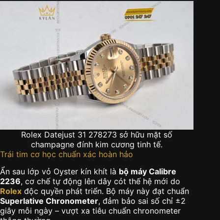
Rolex Datejust 31 278273 sở hữu mặt số
champagne đính kim cương tinh tế.
Trái tim cơ học chuẩn xác hoàn hảo
Ẩn sau lớp vỏ Oyster kín khít là
bộ máy Calibre
2236
, cơ chế tự động lên dây cót thế hệ mới do
Rolex
độc quyền phát triển. Bộ máy này đạt chuẩn
Superlative Chronometer
, đảm bảo sai số chỉ ±2
giây mỗi ngày – vượt xa tiêu chuẩn chronometer