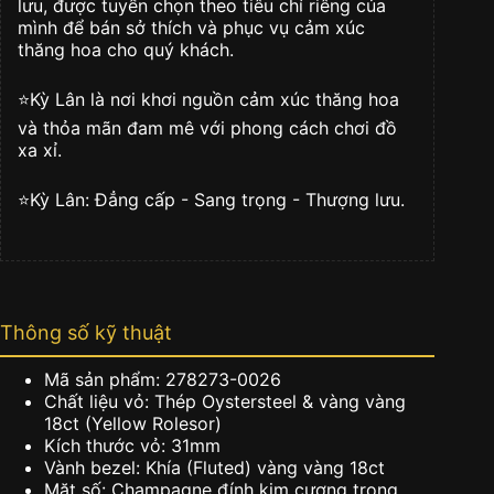
lưu, được tuyển chọn theo tiêu chí riêng của
số
mình để bán sở thích và phục vụ cảm xúc
lượng
thăng hoa cho quý khách.
⭐️Kỳ Lân là nơi khơi nguồn cảm xúc thăng hoa
và thỏa mãn đam mê với phong cách chơi đồ
xa xỉ.
⭐️Kỳ Lân: Đẳng cấp - Sang trọng - Thượng lưu.
Thông số kỹ thuật
Mã sản phẩm: 278273-0026
Chất liệu vỏ: Thép Oystersteel & vàng vàng
18ct (Yellow Rolesor)
Kích thước vỏ: 31mm
Vành bezel: Khía (Fluted) vàng vàng 18ct
Mặt số: Champagne đính kim cương trong