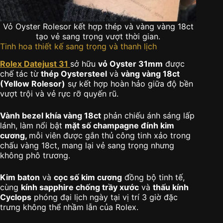
Vỏ Oyster Rolesor kết hợp thép và vàng vàng 18ct
tạo vẻ sang trọng vượt thời gian.
Tinh hoa thiết kế sang trọng và thanh lịch
Rolex Datejust 31
sở hữu
vỏ Oyster 31mm
được
chế tác từ
thép Oystersteel
và
vàng vàng 18ct
(Yellow Rolesor)
sự kết hợp hoàn hảo giữa độ bền
vượt trội và vẻ rực rỡ quyến rũ.
Vành bezel khía vàng 18ct
phản chiếu ánh sáng lấp
lánh, làm nổi bật
mặt số champagne đính kim
cương,
mỗi viên được gắn thủ công tinh xảo trong
chấu vàng 18ct, mang lại vẻ sang trọng nhưng
không phô trương.
Kim baton
và
cọc số kim cương
đồng bộ tinh tế,
cùng
kính sapphire chống trầy xước
và
thấu kính
Cyclops
phóng đại lịch ngày tại vị trí 3 giờ đặc
trưng không thể nhầm lẫn của Rolex.