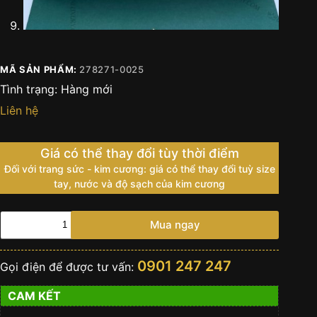
MÃ SẢN PHẨM:
278271-0025
Tình trạng:
Hàng mới
Liên hệ
Giá có thể thay đổi tùy thời điểm
Đối với trang sức - kim cương: giá có thể thay đổi tuỳ size
tay, nước và độ sạch của kim cương
Đồng
Mua ngay
hồ
Rolex
Datejust
0901 247 247
Gọi điện để được tư vấn:
31
xà
CAM KẾT
cừ
dây