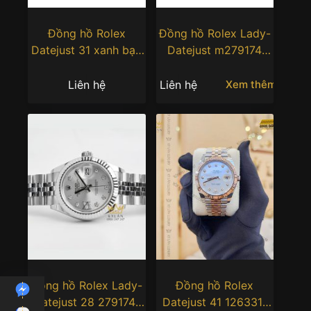
Đồng hồ Rolex
Đồng hồ Rolex Lady-
Datejust 31 xanh bạc
Datejust m279174
hà vành kim
mặt số bạc
278384RBR-0022
Liên hệ
Liên hệ
Xem thêm
Đồng hồ Rolex Lady-
Đồng hồ Rolex
Datejust 28 279174-
Datejust 41 126331-