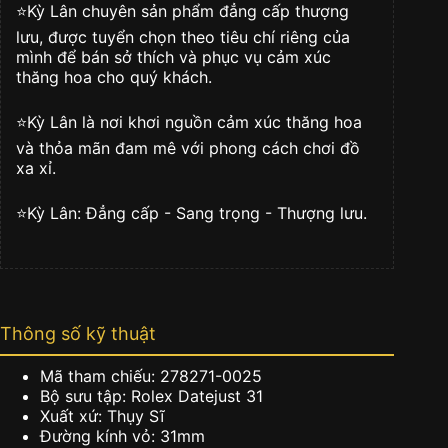
oyster
⭐️Kỳ Lân chuyên sản phẩm đẳng cấp thượng
278271-
lưu, được tuyển chọn theo tiêu chí riêng của
0025
mình để bán sở thích và phục vụ cảm xúc
số
thăng hoa cho quý khách.
lượng
⭐️Kỳ Lân là nơi khơi nguồn cảm xúc thăng hoa
và thỏa mãn đam mê với phong cách chơi đồ
xa xỉ.
⭐️Kỳ Lân: Đẳng cấp - Sang trọng - Thượng lưu.
Thông số kỹ thuật
Mã tham chiếu: 278271-0025
Bộ sưu tập: Rolex Datejust 31
Xuất xứ: Thụy Sĩ
Đường kính vỏ: 31mm