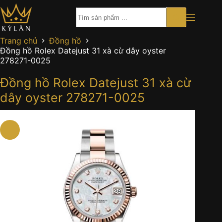
Chuyển
đến
phần
nội
Trang chủ
Đồng hồ
dung
Đồng hồ Rolex Datejust 31 xà cừ dây oyster
278271-0025
Đồng hồ Rolex Datejust 31 xà cừ
dây oyster 278271-0025