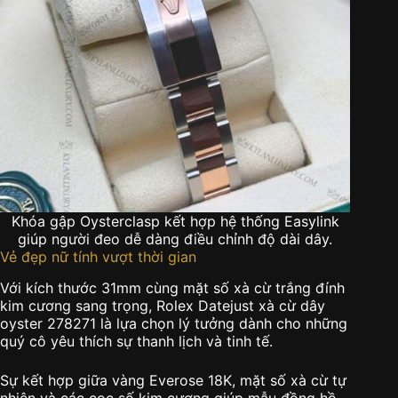
Khóa gập Oysterclasp kết hợp hệ thống Easylink
giúp người đeo dễ dàng điều chỉnh độ dài dây.
Vẻ đẹp nữ tính vượt thời gian
Với kích thước 31mm cùng mặt số xà cừ trắng đính
kim cương sang trọng, Rolex Datejust xà cừ dây
oyster 278271 là lựa chọn lý tưởng dành cho những
quý cô yêu thích sự thanh lịch và tinh tế.
Sự kết hợp giữa vàng Everose 18K, mặt số xà cừ tự
nhiên và các cọc số kim cương giúp mẫu đồng hồ