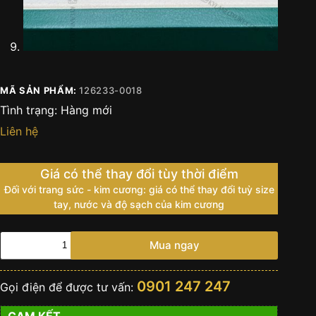
MÃ SẢN PHẨM:
126233-0018
Tình trạng:
Hàng mới
Liên hệ
Giá có thể thay đổi tùy thời điểm
Đối với trang sức - kim cương: giá có thể thay đổi tuỳ size
tay, nước và độ sạch của kim cương
Đồng
Mua ngay
hồ
Rolex
Datejust
0901 247 247
Gọi điện để được tư vấn:
36
champagne
CAM KẾT