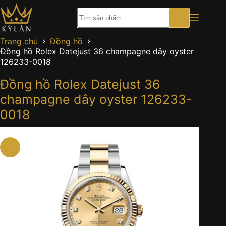
Chuyển
đến
phần
nội
Trang chủ
Đồng hồ
dung
Đồng hồ Rolex Datejust 36 champagne dây oyster
126233-0018
Đồng hồ Rolex Datejust 36
champagne dây oyster 126233-
0018