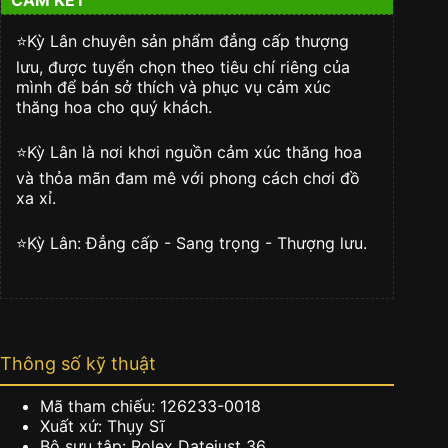
dây
oyster
126233-
⭐️Kỳ Lân chuyên sản phẩm đẳng cấp thượng
0018
lưu, được tuyển chọn theo tiêu chí riêng của
số
mình để bán sở thích và phục vụ cảm xúc
lượng
thăng hoa cho quý khách.
⭐️Kỳ Lân là nơi khơi nguồn cảm xúc thăng hoa
và thỏa mãn đam mê với phong cách chơi đồ
xa xỉ.
⭐️Kỳ Lân: Đẳng cấp - Sang trọng - Thượng lưu.
Thông số kỹ thuật
Mã tham chiếu: 126233-0018
Xuất xứ: Thụy Sĩ
Bộ sưu tập: Rolex Datejust 36