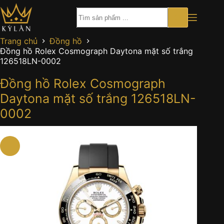
Chuyển
đến
phần
nội
Trang chủ
Đồng hồ
dung
Đồng hồ Rolex Cosmograph Daytona mặt số trắng
126518LN-0002
Đồng hồ Rolex Cosmograph
Daytona mặt số trắng 126518LN-
0002