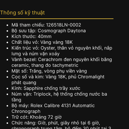
Thông số kỹ thuật
Mã tham chiếu: 126518LN-0002
Bộ sưu tập: Cosmograph Daytona
Kích thước: 40mm
Chất liệu vỏ: Vàng vàng 18K
Kiến trúc vỏ: Oyster, thân vỏ nguyên khối, nắp
lưng và núm vặn xoáy
Vành bezel: Cerachrom đen nguyên khối bằng
ceramic, thang đo tachymetric
Mặt số: Trắng, vòng phụ viền vàng
Cọc số và kim: Vàng 18K, phủ Chromalight
phát quang
Kính: Sapphire chống trầy xước
Núm vặn: Triplock, hệ thống chống nước ba
tầng
Bộ máy: Rolex Calibre 4131 Automatic
Chronograph
Trữ cót: Khoảng 72 giờ
Chức năng: Giờ, phút, giây nhỏ tại 6 giờ,
chronograph trung tâm, bộ đếm 30 phút tại 3