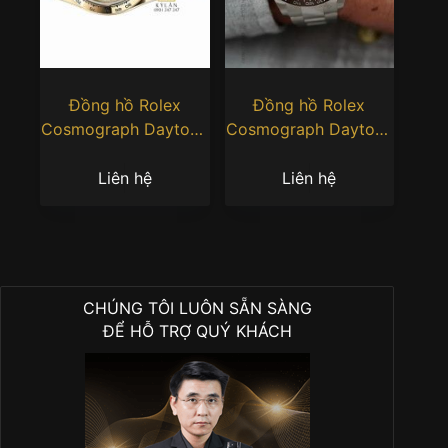
Đồng hồ Rolex
Đồng hồ Rolex
Cosmograph Daytona
Cosmograph Daytona
40 126508-0006 mặt
40 126506-0001 mặt
vàng Champagne
số Ice-Blue
Liên hệ
Liên hệ
CHÚNG TÔI LUÔN SẴN SÀNG
ĐỂ HỖ TRỢ QUÝ KHÁCH