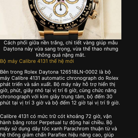
Cách phối giữa nền trắng, chi tiết vàng giúp mẫu
Daytona này vừa sang trọng, vừa thể thao nhưng
không quá nặng mắt.
Bộ máy Calibre 4131 thế hệ mới
Bên trong Rolex Daytona 126518LN-0002 là bộ
máy Calibre 4131 automatic chronograph do Rolex
phát triển và sản xuất. Bộ máy này hỗ trợ hiển thị
giờ, phút, giây nhỏ tại vị trí 6 giờ, cùng chức năng
chronograph với kim giây trung tâm, bộ đếm 30
phút tại vị trí 3 giờ và bộ đếm 12 giờ tại vị trí 9 giờ.
Calibre 4131 có mức trữ cót khoảng 72 giờ, vận
hành bằng rotor Perpetual tự động hai chiều. Bộ
máy sử dụng dây tóc xanh Parachrom thuận từ và
hệ thống giảm chấn Paraflex hiệu năng cao, giúp