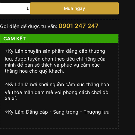
Đồng
Mua ngay
hồ
Rolex
Cosmograph
0901 247 247
Gọi điện để được tư vấn:
Daytona
mặt
CAM KẾT
số
trắng
126518LN-
⭐️Kỳ Lân chuyên sản phẩm đẳng cấp thượng
0002
lưu, được tuyển chọn theo tiêu chí riêng của
số
mình để bán sở thích và phục vụ cảm xúc
lượng
thăng hoa cho quý khách.
⭐️Kỳ Lân là nơi khơi nguồn cảm xúc thăng hoa
và thỏa mãn đam mê với phong cách chơi đồ
xa xỉ.
⭐️Kỳ Lân: Đẳng cấp - Sang trọng - Thượng lưu.