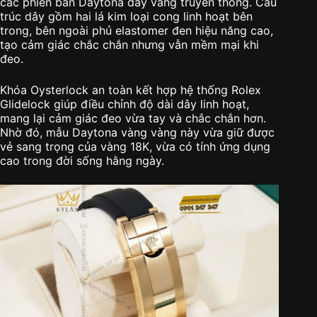
các phiên bản Daytona dây vàng truyền thống. Cấu
trúc dây gồm hai lá kim loại cong linh hoạt bên
trong, bên ngoài phủ elastomer đen hiệu năng cao,
tạo cảm giác chắc chắn nhưng vẫn mềm mại khi
đeo.
Khóa Oysterlock an toàn kết hợp hệ thống Rolex
Glidelock giúp điều chỉnh độ dài dây linh hoạt,
mang lại cảm giác đeo vừa tay và chắc chắn hơn.
Nhờ đó, mẫu Daytona vàng vàng này vừa giữ được
vẻ sang trọng của vàng 18K, vừa có tính ứng dụng
cao trong đời sống hằng ngày.