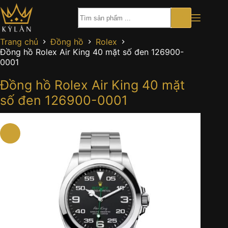
Chuyển
đến
phần
nội
Trang chủ
Đồng hồ
Rolex
dung
Đồng hồ Rolex Air King 40 mặt số đen 126900-
0001
Đồng hồ Rolex Air King 40 mặt
số đen 126900-0001