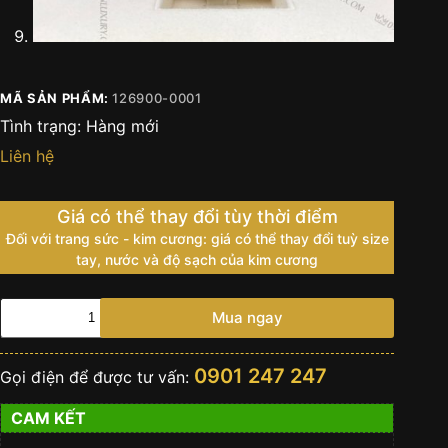
MÃ SẢN PHẨM:
126900-0001
Tình trạng:
Hàng mới
Liên hệ
Giá có thể thay đổi tùy thời điểm
Đối với trang sức - kim cương: giá có thể thay đổi tuỳ size
tay, nước và độ sạch của kim cương
Đồng
Mua ngay
hồ
Rolex
Air
0901 247 247
Gọi điện để được tư vấn:
King
40
CAM KẾT
mặt
số