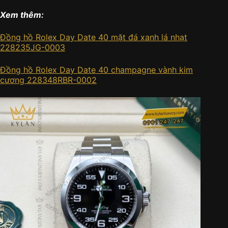
Xem thêm:
Đồng hồ Rolex Day Date 40 mặt đá xanh lá nhạt
228235JG-0003
Đồng hồ Rolex Day Date 40 champagne vành kim
cương 228348RBR-0002