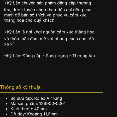
đen
⭐️Kỳ Lân chuyên sản phẩm đẳng cấp thượng
126900-
lưu, được tuyển chọn theo tiêu chí riêng của
0001
mình để bán sở thích và phục vụ cảm xúc
số
thăng hoa cho quý khách.
lượng
⭐️Kỳ Lân là nơi khơi nguồn cảm xúc thăng hoa
và thỏa mãn đam mê với phong cách chơi đồ
xa xỉ.
⭐️Kỳ Lân: Đẳng cấp - Sang trọng - Thượng lưu.
Thông số kỹ thuật
Bộ sưu tập: Rolex Air King
Mã sản phẩm: 126900-0001
Kích thước: 40mm
Độ dày: Khoảng 11,6mm