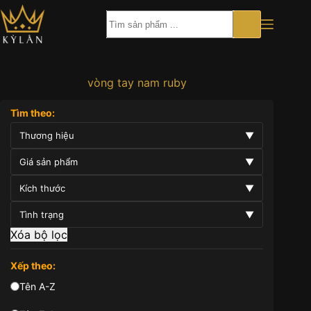
Chuyển
đến
phần
nội
dung
vòng tay nam ruby
Tìm theo:
Thương hiệu
▼
Giá sản phẩm
▼
Kích thước
▼
Tình trạng
▼
Xóa bộ lọc
Xếp theo:
Tên A-Z