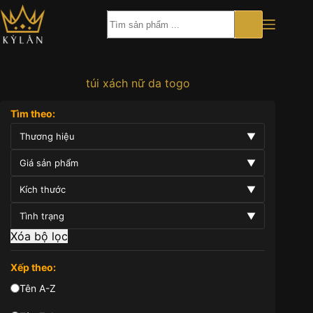
Chuyển
đến
phần
nội
dung
túi xách nữ da togo
Tìm theo:
Thương hiệu
▼
Giá sản phẩm
▼
Kích thước
▼
Tình trạng
▼
Xóa bộ lọc
Xếp theo:
Tên A-Z