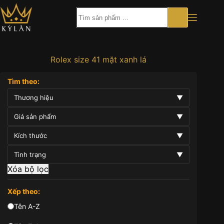
Chuyển
đến
phần
nội
dung
Rolex size 41 mặt xanh lá
Tìm theo:
Thương hiệu
▼
Giá sản phẩm
▼
Kích thước
▼
Tình trạng
▼
Xóa bộ lọc
Xếp theo:
Tên A-Z