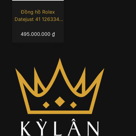
Đồng hồ Rolex
Datejust 41 126334-
0028 mặt số màu
xanh bạc hà
495.000.000
₫