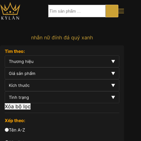
Chuyển
đến
phần
nội
dung
nhẫn nữ đính đá quý xanh
Tìm theo:
Thương hiệu
▼
Giá sản phẩm
▼
Kích thước
▼
Tình trạng
▼
Xóa bộ lọc
Xếp theo:
Tên A-Z