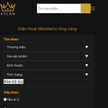
Chuyển
đến
phần
nội
dung
Điện thoại MetaVertu rồng vàng
Tìm theo:
Thương hiệu
▼
Giá sản phẩm
▼
Kích thước
▼
Tình trạng
▼
Xóa bộ lọc
Xếp theo:
Tên A-Z