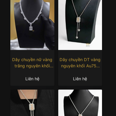
Dây chuyền nữ vàng
Dây chuyền DT vàng
trắng nguyên khối
nguyên khối Au750
Au750 đính kim
đính kim cương
cương
Liên hệ
Liên hệ