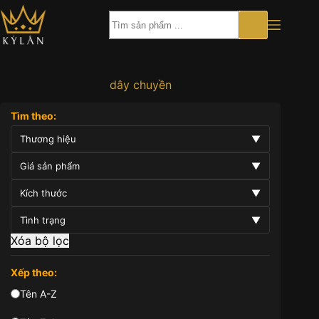
Chuyển
đến
phần
nội
dung
dây chuyền
Tìm theo:
Thương hiệu
▼
Giá sản phẩm
▼
Kích thước
▼
Tình trạng
▼
Xóa bộ lọc
Xếp theo:
Tên A-Z