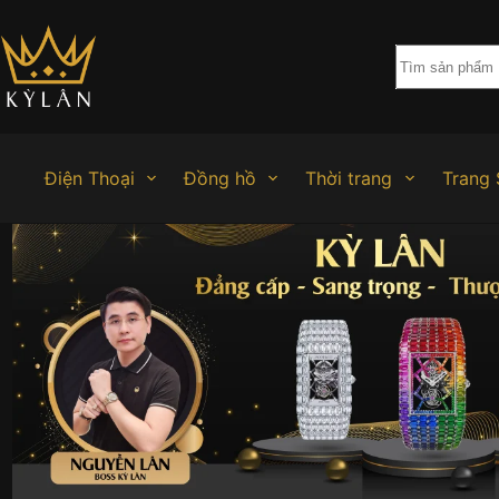
Chuyển
đến
phần
nội
dung
Điện Thoại
Đồng hồ
Thời trang
Trang 