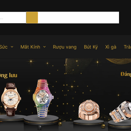
Sức
Mắt Kính
Rượu vang
Bút Ký
Xì gà
Trà