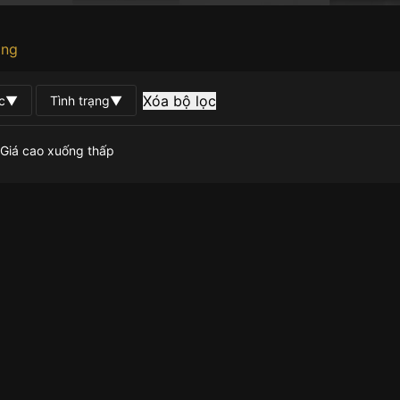
àng
Xóa bộ lọc
c
▼
Tình trạng
▼
Giá cao xuống thấp