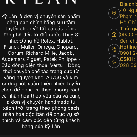
Địa chỉ
40 Nguy
Phạm Ng
Kỳ Lân là đơn vị chuyên sản phẩm
Hồ Chí
đẳng cấp chính hãng sưu tầm
Thời gi
tuyển chọn về tất cả các dòng
09:00 -
đồng hồ đến từ đất nước Thụy Sĩ
đến chủ
như: Đồng hồ Rolex, Hublot,
Hotline
Franck Muller, Omega, Chopard,
0901 2
Corum, Richard Mille, Jacob,
CSKH:
Audemars Piguet, Patek Philippe -
028 39
Các dòng điện thoại Vertu - Đồng
thời chuyên chế tác trang sức từ
vàng nguyên khối Au750 và kim
cương hột xoàn thiên nhiên tuyển
chọn để phục vụ theo phong cách
cá nhân hóa theo yêu cầu và cũng
là đơn vị chuyên handmade túi
xách thời trang theo phong cách
nhân hóa độc bản để phục vụ sở
thích và cảm xúc đến từng khách
hàng của Kỳ Lân