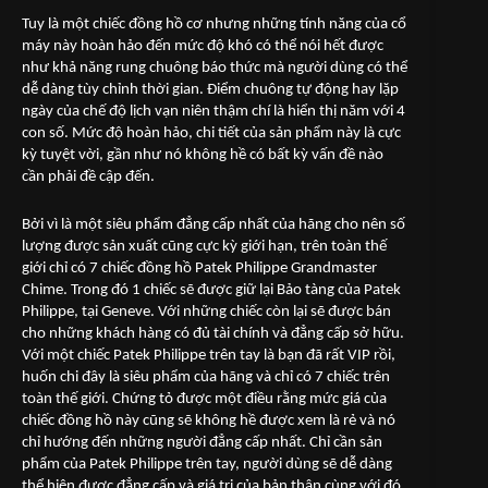
Tuy là một chiếc đồng hồ cơ nhưng những tính năng của cổ
m
áy này hoàn hảo đến mức độ khó có thể nói hết được
như khả năng rung chuông báo thức mà người dùng có thể
dễ dàng tùy chỉnh thời gian. Điểm chuông tự động hay lặp
ngày của chế độ lịch vạn niên thậm chí là hiển thị năm với 4
con số. Mức độ hoàn hảo, chi tiết của sản phẩm này là cực
kỳ tuyệt vời, gần như nó không hề có bất kỳ vấn đề nào
cần phải đề cập đến.
Bởi vì là một siêu phẩm đẳng cấp nhất của hãng cho nên số
lượng được sản xuất cũng cực kỳ giới hạn, trên toàn thế
giới chỉ có 7 chiếc đồng hồ Patek Philippe Grandmaster
Chime. Trong đó 1 chiếc sẽ được giữ lại Bảo tàng của Patek
Philippe, tại Geneve. Với những chiếc còn lại sẽ được bán
cho những khách hàng có đủ tài chính và đẳng cấp sở hữu.
Với một chiếc Patek Philippe trên tay là bạn đã rất VIP rồi,
huốn chi đây là siêu phẩm của hãng và chỉ có 7 chiếc trên
toàn thế giới. Chứng tỏ được một điều rằng mức giá của
chiếc đồng hồ này cũng sẽ không hề được xem là rẻ và nó
chỉ hướng đến những người đẳng cấp nhất. Chỉ cần sản
phẩm của Patek Philippe trên tay, người dùng sẽ dễ dàng
thể hiện được đẳng cấp và giá trị của bản thân cùng với đó