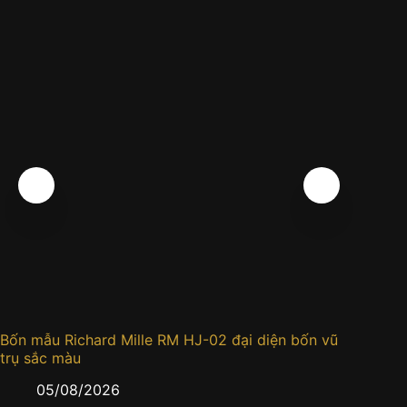
Bốn mẫu Richard Mille RM HJ-02 đại diện bốn vũ
Đồng h
trụ sắc màu
0
05/08/2026