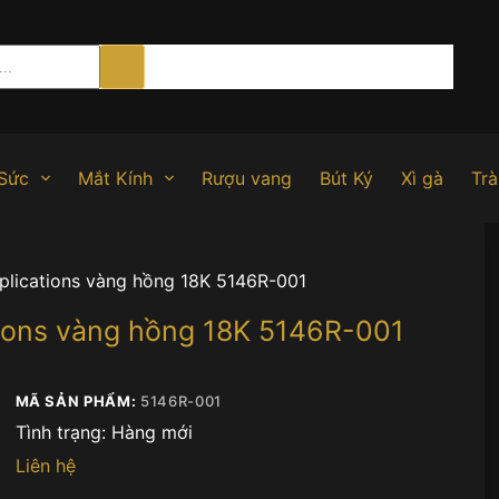
Sức
Mắt Kính
Rượu vang
Bút Ký
Xì gà
Trà
plications vàng hồng 18K 5146R-001
tions vàng hồng 18K 5146R-001
MÃ SẢN PHẨM:
5146R-001
Tình trạng:
Hàng mới
Liên hệ