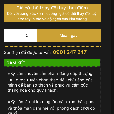
Giá có thể thay đổi tùy thời điểm
Đối với trang sức - kim cương: giá có thể thay đổi tuỳ
size tay, nước và độ sạch của kim cương
Đồng
hồ
Mua ngay
Patek
Philippe
Complications
0901 247 247
Gọi điện để được tư vấn:
vàng
hồng
CAM KẾT
18K
5146R-
⭐️Kỳ Lân chuyên sản phẩm đẳng cấp thượng
001
số
lưu, được tuyển chọn theo tiêu chí riêng của
lượng
mình để bán sở thích và phục vụ cảm xúc
thăng hoa cho quý khách.
⭐️Kỳ Lân là nơi khơi nguồn cảm xúc thăng hoa
và thỏa mãn đam mê với phong cách chơi đồ
xa xỉ.