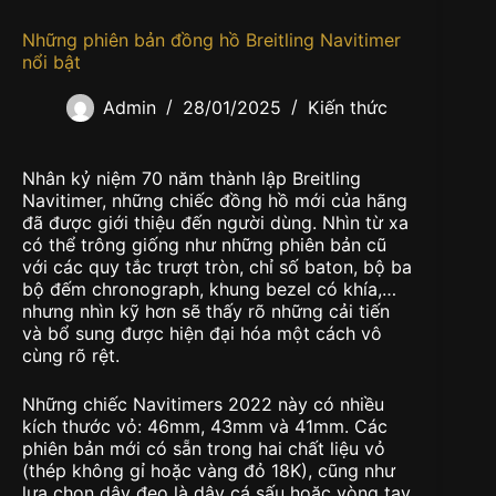
Những phiên bản đồng hồ Breitling Navitimer
nổi bật
Admin
28/01/2025
Kiến thức
Nhân kỷ niệm 70 năm thành lập Breitling
Navitimer, những chiếc đồng hồ mới của hãng
đã được giới thiệu đến người dùng. Nhìn từ xa
có thể trông giống như những phiên bản cũ
với các quy tắc trượt tròn, chỉ số baton, bộ ba
bộ đếm chronograph, khung bezel có khía,…
nhưng nhìn kỹ hơn sẽ thấy rõ những cải tiến
và bổ sung được hiện đại hóa một cách vô
cùng rõ rệt.
Những chiếc Navitimers 2022 này có nhiều
kích thước vỏ: 46mm, 43mm và 41mm. Các
phiên bản mới có sẵn trong hai chất liệu vỏ
(thép không gỉ hoặc vàng đỏ 18K), cũng như
lựa chọn dây đeo là dây cá sấu hoặc vòng tay