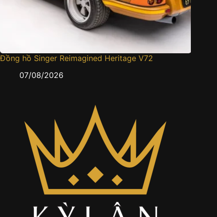
Đồng hồ Singer Reimagined Heritage V72
Cartier
gấm sa
07/08/2026
0