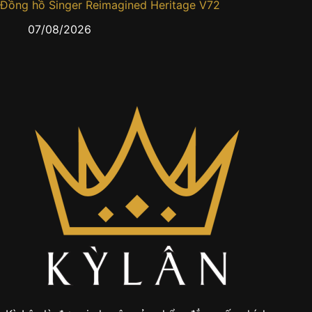
Đồng hồ Singer Reimagined Heritage V72
Cartier
gấm sa
07/08/2026
0