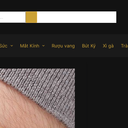
Sức
Mắt Kính
Rượu vang
Bút Ký
Xì gà
Trà