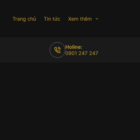
Trang chủ
Tin tức
Xem thêm
Holine:
0901 247 247