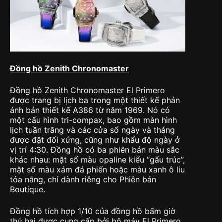
Đồng hồ Zenith Chronomaster
Đồng hồ Zenith Chronomaster El Primero
được trang bị lịch ba trong một thiết kế phản
ánh bản thiết kế A386 từ năm 1969. Nó có
một cấu hình tri-compax, bao gồm màn hình
lịch tuần trăng và các cửa sổ ngày và tháng
được đặt đối xứng, cũng như khẩu độ ngày ở
vị trí 4:30. Đồng hồ có ba phiên bản màu sắc
khác nhau: mặt số màu opaline kiểu “gấu trúc”,
mặt số màu xám đá phiến hoặc màu xanh ô liu
tỏa nắng, chỉ dành riêng cho Phiên bản
Boutique.
Đồng hồ tích hợp 1/10 của đồng hồ bấm giờ
thứ hai được cung cấp bởi bộ máy El Primero