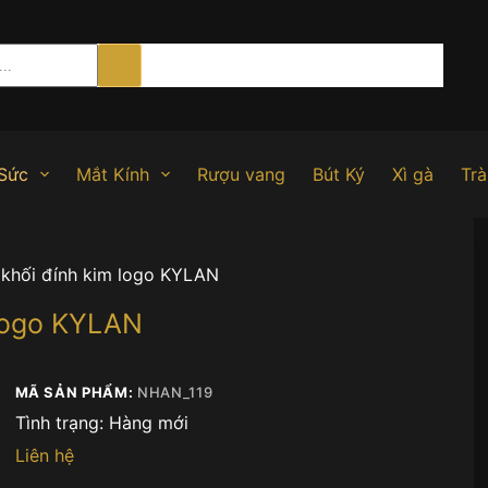
Sức
Mắt Kính
Rượu vang
Bút Ký
Xì gà
Trà
khối đính kim logo KYLAN
logo KYLAN
MÃ SẢN PHẨM:
NHAN_119
Tình trạng:
Hàng mới
Liên hệ