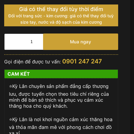
Giá có thể thay đổi tùy thời điểm
Đối với trang sức - kim cương: giá có thể thay đổi tuỳ
size tay, nước và độ sạch của kim cương
Nhẫn
vàng
Mua ngay
nguyên
khối
đính
0901 247 247
Gọi điện để được tư vấn:
kim
logo
CAM KẾT
KYLAN
số
⭐️Kỳ Lân chuyên sản phẩm đẳng cấp thượng
lượng
lưu, được tuyển chọn theo tiêu chí riêng của
mình để bán sở thích và phục vụ cảm xúc
thăng hoa cho quý khách.
⭐️Kỳ Lân là nơi khơi nguồn cảm xúc thăng hoa
và thỏa mãn đam mê với phong cách chơi đồ
xa xỉ.