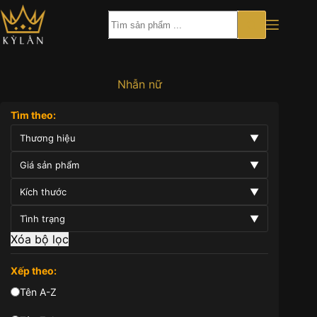
Chuyển
đến
phần
nội
dung
Nhẫn nữ
Tìm theo:
Thương hiệu
▼
Giá sản phẩm
▼
Kích thước
▼
Tình trạng
▼
Xóa bộ lọc
Xếp theo:
Tên A-Z