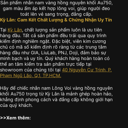
Sản phẩm nhẫn nam vàng hồng nguyên khối Au750,
gam màu ấm áp kết hợp lông voi, giúp người đeo
toát lên vẻ sang trọng, đẳng cấp.
Kỳ Lân: Cam Kết Chất Lượng & Chứng Nhận Uy Tín
Tại
Kỳ Lân
, chất lượng sản phẩm luôn là ưu tiên
hàng đầu. Tất cả sản phẩm đều trải qua quy trình
kiểm định nghiêm ngặt. Đặc biệt, viên kim cương
chủ có mã số kiểm định rõ ràng từ các trung tâm
hàng đầu như GIA, LiuLab, PNJ, Doji, đảm bảo sự
minh bạch và uy tín. Quý khách hàng hoàn toàn có
thể an tâm kiểm tra sản phẩm trực tiếp tại
showroom của chúng tôi tại
40 Nguyễn Cư Trinh, P.
Phạm Ngũ Lão, Q.1, TP.HCM.
Hãy để chiếc nhẫn nam Lông Voi vàng hồng nguyên
khối Au750 trọng từ Kỳ Lân là mảnh ghép hoàn hảo,
khẳng định phong cách và đẳng cấp không giới hạn
của quý khách.
>>Xem thêm: