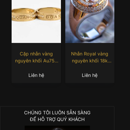
Cặp nhẫn vàng
Nhẫn Royal vàng
nguyên khối Au750
nguyên khối 18k
đính kim cương khắc
Au750 đính đá quý
tên
Liên hệ
Liên hệ
CHÚNG TÔI LUÔN SẴN SÀNG
ĐỂ HỖ TRỢ QUÝ KHÁCH