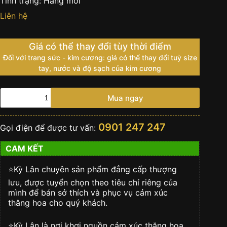
Tình trạng:
Hàng mới
Liên hệ
Giá có thể thay đổi tùy thời điểm
Đối với trang sức - kim cương: giá có thể thay đổi tuỳ size
tay, nước và độ sạch của kim cương
Nhẫn
Mua ngay
nam
Lông
Voi
0901 247 247
Gọi điện để được tư vấn:
vàng
hồng
CAM KẾT
nguyên
khối
Au750
⭐️Kỳ Lân chuyên sản phẩm đẳng cấp thượng
số
lưu, được tuyển chọn theo tiêu chí riêng của
lượng
mình để bán sở thích và phục vụ cảm xúc
thăng hoa cho quý khách.
⭐️Kỳ Lân là nơi khơi nguồn cảm xúc thăng hoa