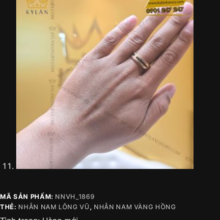
MÃ SẢN PHẨM:
NNVH_1869
THẺ:
NHẪN NAM LÔNG VŨ
,
NHẪN NAM VÀNG HỒNG