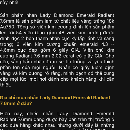
này nhé!
Sản phẩm nhẫn Lady Diamond Emerald Radiant
7.6mm là sản phẩm làm từ chất liệu vàng trắng 18k
Au750. Tổng số viên kim cương đính lên sản phẩm
lên tới 54 viên (bao gồm 48 viên kim cương được
đính dọc 2 bên thành nhấn cực kỳ lấp lánh và sang
trọng; 6 viên kim cương chuẩn emerald 4.3 ~
4.6mm cực đẹp gồm 6 giấy GIA. Viên chủ kim
cương Radiant 7.6 mm 2.02 carat có giấy GIA. Cho
nên, sản phẩm nhận được sự tin tưởng và yêu thích
phần lớn của mọi người. Nhẫn có giấy kiểm định
vàng và kim cương rõ ràng, minh bạch có thể cung
cấp mọi lúc, mọi nơi dành cho khách hàng khi cần
thiết.
Địa chỉ mua nhẫn Lady Diamond Emerald Radiant
7.6mm ở đâu?
Hiện nay, chiếc nhẫn Lady Diamond Emerald
Radiant 7.6mm đang được bày bán trên thị trường ở
các cửa hàng khác nhau nhưng dưới đây là những