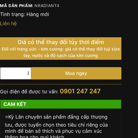
MÃ SẢN PHẨM:
NRADIANT4
Tình trạng:
Hàng mới
Liên hệ
Giá có thể thay đổi tùy thời điểm
Đối với trang sức - kim cương: giá có thể thay đổi tuỳ size
tay, nước và độ sạch của kim cương
Nhẫn
Mua ngay
Lady
Diamond
Emerald
0901 247 247
Gọi điện để được tư vấn:
Radiant
7.6mm
CAM KẾT
số
lượng
⭐️Kỳ Lân chuyên sản phẩm đẳng cấp thượng
lưu, được tuyển chọn theo tiêu chí riêng của
mình để bán sở thích và phục vụ cảm xúc
thăng hoa cho quý khách.