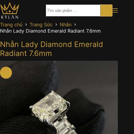
Chuyển
đến
phần
nội
Trang chủ
Trang Sức
Nhẫn
dung
Nhẫn Lady Diamond Emerald Radiant 7.6mm
Nhẫn Lady Diamond Emerald
Radiant 7.6mm