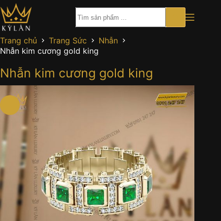
Chuyển
đến
phần
nội
Trang chủ
Trang Sức
Nhẫn
dung
Nhẫn kim cương gold king
Nhẫn kim cương gold king