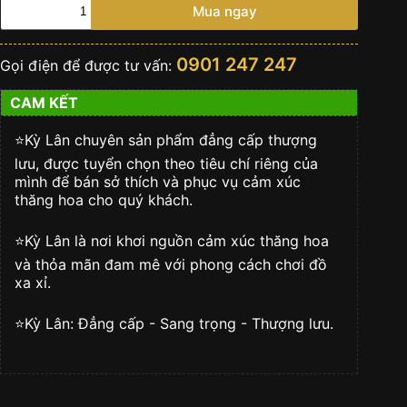
Nhẫn
Mua ngay
kim
cương
gold
0901 247 247
Gọi điện để được tư vấn:
king
số
CAM KẾT
lượng
⭐️Kỳ Lân chuyên sản phẩm đẳng cấp thượng
lưu, được tuyển chọn theo tiêu chí riêng của
mình để bán sở thích và phục vụ cảm xúc
thăng hoa cho quý khách.
⭐️Kỳ Lân là nơi khơi nguồn cảm xúc thăng hoa
và thỏa mãn đam mê với phong cách chơi đồ
xa xỉ.
⭐️Kỳ Lân: Đẳng cấp - Sang trọng - Thượng lưu.