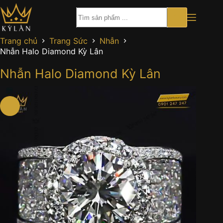
Chuyển
đến
phần
nội
Trang chủ
Trang Sức
Nhẫn
dung
Nhẫn Halo Diamond Kỳ Lân
Nhẫn Halo Diamond Kỳ Lân