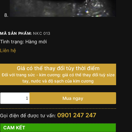
MÃ SẢN PHẨM:
NKC 013
Tình trạng:
Hàng mới
Liên hệ
Giá có thể thay đổi tùy thời điểm
Đối với trang sức - kim cương: giá có thể thay đổi tuỳ size
tay, nước và độ sạch của kim cương
Nhẫn
Mua ngay
Halo
Diamond
Kỳ
0901 247 247
Gọi điện để được tư vấn:
Lân
số
CAM KẾT
lượng