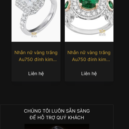
Nhẫn nữ vàng trắng
Nhẫn nữ vàng trắng
Au750 đính kim
Au750 đính kim
cương baguette
cương và đá ngọc lục
bảo
Liên hệ
Liên hệ
CHÚNG TÔI LUÔN SẴN SÀNG
ĐỂ HỖ TRỢ QUÝ KHÁCH